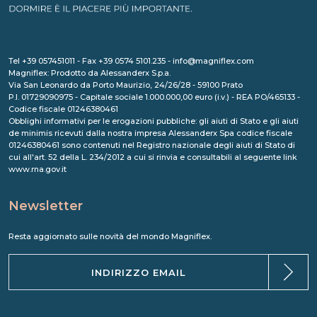
Tel +39 057451011 - Fax +39 0574 5101.235 - info@magniflex.com
Magniflex: Prodotto da Alessanderx S.p.a.
Via San Leonardo da Porto Maurizio, 24/26/28 - 59100 Prato
P.I. 01729090975 - Capitale sociale 1.000.000,00 euro (i.v.) - REA PO/465133 -
Codice fiscale 01246380461
Obblighi informativi per le erogazioni pubbliche: gli aiuti di Stato e gli aiuti
de minimis ricevuti dalla nostra impresa Alessanderx Spa codice fiscale
01246380461 sono contenuti nel Registro nazionale degli aiuti di Stato di
cui all'art. 52 della L. 234/2012 a cui si rinvia e consultabili al seguente link
www.rna.gov.it
Newsletter
Resta aggiornato sulle novità del mondo Magniflex.