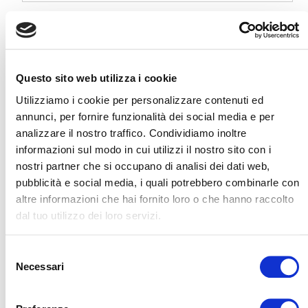
Questo sito web utilizza i cookie
Utilizziamo i cookie per personalizzare contenuti ed
annunci, per fornire funzionalità dei social media e per
analizzare il nostro traffico. Condividiamo inoltre
Jet lag sociale: cos’è e come influisce su
sonno e benessere
informazioni sul modo in cui utilizzi il nostro sito con i
nostri partner che si occupano di analisi dei dati web,
Nella vita moderna, scandita da orari di lavoro rigidi,
pubblicità e social media, i quali potrebbero combinarle con
impegni sociali e uso prolungato dei dispositivi digitali,
dormire seguendo il proprio ritmo n...
altre informazioni che hai fornito loro o che hanno raccolto
curiosità
riposo
benessere
dal tuo utilizzo dei loro servizi.
LEGGI
Selezione
Necessari
del
consenso