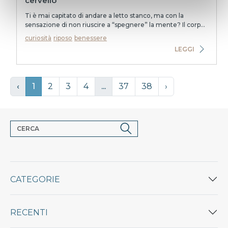
cervello
Ti è mai capitato di andare a letto stanco, ma con la
sensazione di non riuscire a “spegnere” la mente? Il corpo
è affaticato, ma il sonno tarda ad ar...
curiosità
riposo
benessere
LEGGI
‹
1
2
3
4
...
37
38
›
CATEGORIE
RECENTI