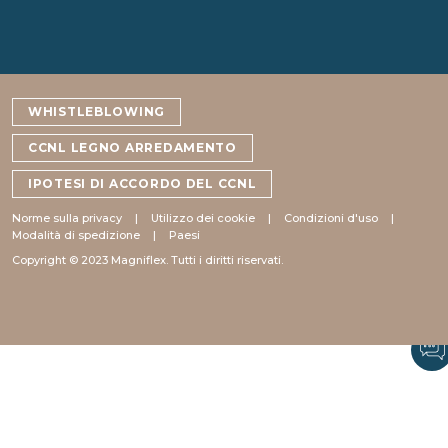
WHISTLEBLOWING
CCNL LEGNO ARREDAMENTO
IPOTESI DI ACCORDO DEL CCNL
Norme sulla privacy
Utilizzo dei cookie
Condizioni d'uso
Modalità di spedizione
Paesi
Copyright © 2023 Magniflex. Tutti i diritti riservati.