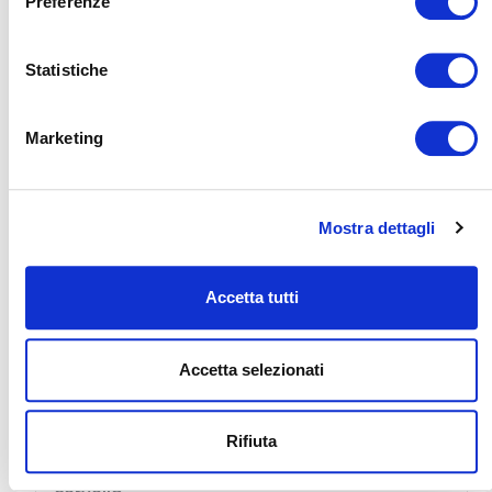
Preferenze
Statistiche
Sonno e genetica: perché non dormiamo tutti
allo stesso modo
Marketing
Ti sei mai chiesto perché alcune persone si svegliano
naturalmente all’alba piene di energia, mentre altre
rendono meglio nelle ore serali? Oppure per...
curiosità
riposo
benessere
LEGGI
Mostra dettagli
Accetta tutti
Accetta selezionati
Rifiuta
Stress e addormentamento: cosa succede nel