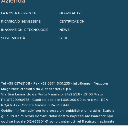
Azienda
LA NOSTRA ESSENZA
HOSPITALITY
RICARICA DI BENESSERE
CERTIFICAZIONI
INNOVAZIONI E TECNOLOGIE
NEWS
SOSTENIBILITÀ
BLOG
Tel +39 057451011 - Fax +39 0574 5101.235 - info@magniflex.com
Magniflex: Prodotto da Alessanderx S.p.a.
Via San Leonardo da Porto Maurizio, 24/26/28 - 59100 Prato
P.I. 01729090975 - Capitale sociale 1.000.000,00 euro (i.v.) - REA
PO/465133 - Codice fiscale 01246380461
Obblighi informativi per le erogazioni pubbliche: gli aiuti di Stato e
gli aiuti de minimis ricevuti dalla nostra impresa Alessanderx Spa
codice fiscale 01246380461 sono contenuti nel Registro nazionale
degli aiuti di Stato di cui all'art. 52 della L. 234/2012 a cui si rinvia