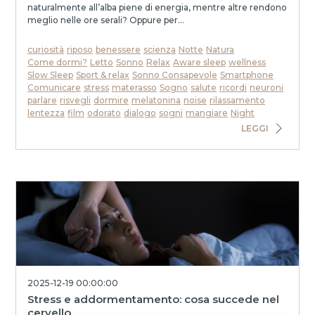
naturalmente all’alba piene di energia, mentre altre rendono
meglio nelle ore serali? Oppure per...
curiosità
riposo
benessere
scienza
Notte
Natura
Come dormi?
Letto
Sonno
Relax
Aware sleep
wellness
Slow Sleep
Sport & relax
Sonno Consapevole
Smartphone
Comunicare
stress
materasso
Sogno
salute
ricordi
neuroni
parlare
risvegli
dormire
melatonina
noise
rilassamento
lentezza
film
odorato
dialogo
sogni
mangiare
Night
LEGGI
2025-12-19 00:00:00
Stress e addormentamento: cosa succede nel
cervello