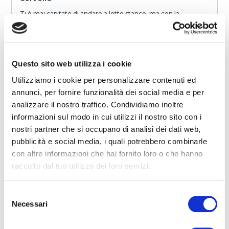
Ti è mai capitato di andare a letto stanco, ma con la
sensazione di non riuscire a “spegnere” la mente? Il corpo è
affaticato, ma il sonno tarda ad ar...
curiosità
riposo
benessere
scienza
Notte
Natura
Come dormi?
Letto
Sonno
Relax
Aware sleep
wellness
Questo sito web utilizza i cookie
Slow Sleep
Sport & relax
Sonno Consapevole
Smartphone
Utilizziamo i cookie per personalizzare contenuti ed
Comunicare
stress
materasso
Sogno
salute
ricordi
neuroni
parlare
risvegli
dormire
melatonina
noise
rilassamento
annunci, per fornire funzionalità dei social media e per
lentezza
film
odorato
dialogo
sogni
mangiare
Night
analizzare il nostro traffico. Condividiamo inoltre
LEGGI
informazioni sul modo in cui utilizzi il nostro sito con i
nostri partner che si occupano di analisi dei dati web,
pubblicità e social media, i quali potrebbero combinarle
con altre informazioni che hai fornito loro o che hanno
raccolto dal tuo utilizzo dei loro servizi.
Selezione
Necessari
del
consenso
2025-12-19 00:00:00