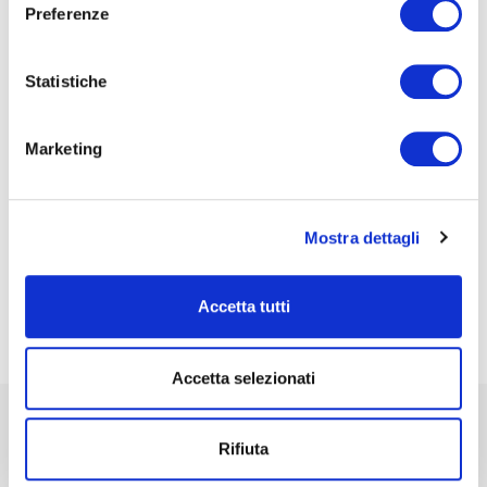
Neuroscienza del risveglio: cosa accade nei
Preferenze
primi 3 minuti
Il momento del risveglio è una delle transizioni più delicate
Statistiche
del nostro ciclo sonno-veglia. In pochi minuti, il cervello
passa da uno stato di riposo...
Marketing
curiosità
riposo
benessere
scienza
Notte
Natura
Come dormi?
Letto
Sonno
Relax
Aware sleep
wellness
Slow Sleep
Sport & relax
Sonno Consapevole
Smartphone
Comunicare
stress
materasso
Sogno
salute
ricordi
neuroni
parlare
risvegli
dormire
melatonina
noise
rilassamento
Mostra dettagli
lentezza
film
odorato
dialogo
sogni
mangiare
Night
LEGGI
Accetta tutti
Accetta selezionati
Rifiuta