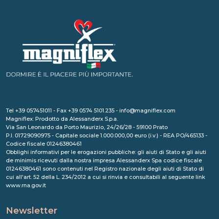
Tel +39 057451011 - Fax +39 0574 5101.235 - info@magniflex.com
Magniflex: Prodotto da Alessanderx S.p.a.
Via San Leonardo da Porto Maurizio, 24/26/28 - 59100 Prato
P.I. 01729090975 - Capitale sociale 1.000.000,00 euro (i.v.) - REA PO/465133 -
Codice fiscale 01246380461
Obblighi informativi per le erogazioni pubbliche: gli aiuti di Stato e gli aiuti
de minimis ricevuti dalla nostra impresa Alessanderx Spa codice fiscale
01246380461 sono contenuti nel Registro nazionale degli aiuti di Stato di
cui all'art. 52 della L. 234/2012 a cui si rinvia e consultabili al seguente link
www.rna.gov.it
Newsletter