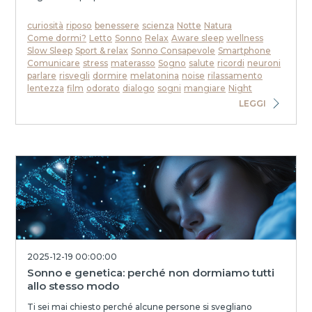
curiosità
riposo
benessere
scienza
Notte
Natura
Come dormi?
Letto
Sonno
Relax
Aware sleep
wellness
Slow Sleep
Sport & relax
Sonno Consapevole
Smartphone
Comunicare
stress
materasso
Sogno
salute
ricordi
neuroni
parlare
risvegli
dormire
melatonina
noise
rilassamento
lentezza
film
odorato
dialogo
sogni
mangiare
Night
LEGGI
2025-12-19 00:00:00
Sonno e genetica: perché non dormiamo tutti
allo stesso modo
Ti sei mai chiesto perché alcune persone si svegliano