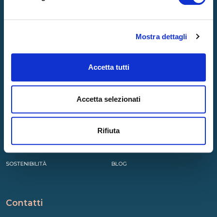
Prodotti
Mostra dettagli
MATERASSI
GUANCIALI
RETI
ACCESSORI
Accetta tutti
TOPPER
Accetta selezionati
Azienda
LA NOSTRA ESSENZA
HOSPITALITY
Rifiuta
RICARICA DI BENESSERE
CERTIFICAZIONI
INNOVAZIONI E TECNOLOGIE
NEWS
SOSTENIBILITÀ
BLOG
Contatti