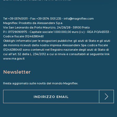
Tel +39 057451011 - Fax +39 0574 5101.235 - info@magniflex.com
Magniflex: Prodotto da Alessanderx S.p.a.
Via San Leonardo da Porto Maurizio, 24/26/28 - 59100 Prato
P.I. 01729090975 - Capitale sociale 1.000.000,00 euro (i.v.) - REA PO/465133 -
Codice fiscale 01246380461
Obblighi informativi per le erogazioni pubbliche: gli aiuti di Stato e gli aiuti
de minimis ricevuti dalla nostra impresa Alessanderx Spa codice fiscale
01246380461 sono contenuti nel Registro nazionale degli aiuti di Stato di
cui all'art. 52 della L. 234/2012 a cui si rinvia e consultabili al seguente link
www.rna.gov.it
Newsletter
Resta aggiornato sulle novità del mondo Magniflex.