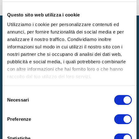
TAG
Questo sito web utilizza i cookie
Utilizziamo i cookie per personalizzare contenuti ed
annunci, per fornire funzionalità dei social media e per
analizzare il nostro traffico. Condividiamo inoltre
informazioni sul modo in cui utilizzi il nostro sito con i
Prodotti
nostri partner che si occupano di analisi dei dati web,
pubblicità e social media, i quali potrebbero combinarle
MATERASSI
GUANCIALI
con altre informazioni che hai fornito loro o che hanno
RETI
ACCESSORI
raccolto dal tuo utilizzo dei loro servizi.
TOPPER
Selezione
Necessari
del
Azienda
consenso
LA NOSTRA ESSENZA
HOSPITALITY
Preferenze
RICARICA DI BENESSERE
CERTIFICAZIONI
INNOVAZIONI E TECNOLOGIE
NEWS
Statistiche