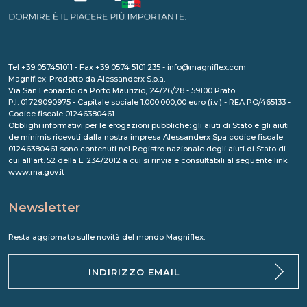
Tel +39 057451011 - Fax +39 0574 5101.235 - info@magniflex.com
Magniflex: Prodotto da Alessanderx S.p.a.
Via San Leonardo da Porto Maurizio, 24/26/28 - 59100 Prato
P.I. 01729090975 - Capitale sociale 1.000.000,00 euro (i.v.) - REA PO/465133 -
Codice fiscale 01246380461
Obblighi informativi per le erogazioni pubbliche: gli aiuti di Stato e gli aiuti
de minimis ricevuti dalla nostra impresa Alessanderx Spa codice fiscale
01246380461 sono contenuti nel Registro nazionale degli aiuti di Stato di
cui all'art. 52 della L. 234/2012 a cui si rinvia e consultabili al seguente link
www.rna.gov.it
Newsletter
Resta aggiornato sulle novità del mondo Magniflex.