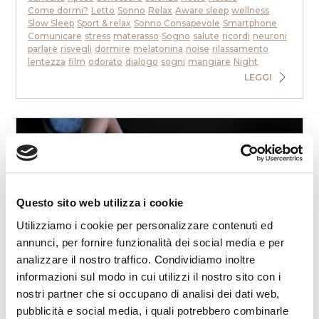
Come dormi?
Letto
Sonno
Relax
Aware sleep
wellness
Slow Sleep
Sport & relax
Sonno Consapevole
Smartphone
Comunicare
stress
materasso
Sogno
salute
ricordi
neuroni
parlare
risvegli
dormire
melatonina
noise
rilassamento
lentezza
film
odorato
dialogo
sogni
mangiare
Night
LEGGI
Questo sito web utilizza i cookie
2025-12-19 00:00:00
Utilizziamo i cookie per personalizzare contenuti ed
Stress e addormentamento: cosa succede nel
annunci, per fornire funzionalità dei social media e per
cervello
analizzare il nostro traffico. Condividiamo inoltre
Ti è mai capitato di andare a letto stanco, ma con la
informazioni sul modo in cui utilizzi il nostro sito con i
sensazione di non riuscire a “spegnere” la mente? Il corpo è
nostri partner che si occupano di analisi dei dati web,
affaticato, ma il sonno tarda ad ar...
pubblicità e social media, i quali potrebbero combinarle