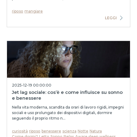
riposo
mangiare
LEGGI
2025-12-19 00:00:00
Jet lag sociale: cos’è e come influisce su sonno
e benessere
Nella vita moderna, scandita da orari di lavoro rigidi, impegni
sociali e uso prolungato dei dispositivi digitali, dormire
seguendo il proprio ritmo n...
curiosità
riposo
benessere
scienza
Notte
Natura
Come dormi?
Letto
Sonno
Relax
Aware sleep
wellness