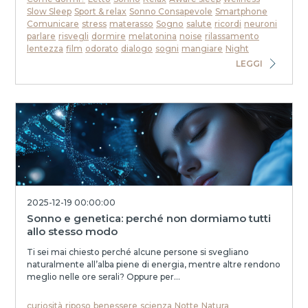
Slow Sleep
Sport & relax
Sonno Consapevole
Smartphone
Comunicare
stress
materasso
Sogno
salute
ricordi
neuroni
parlare
risvegli
dormire
melatonina
noise
rilassamento
lentezza
film
odorato
dialogo
sogni
mangiare
Night
LEGGI
2025-12-19 00:00:00
Sonno e genetica: perché non dormiamo tutti
allo stesso modo
Ti sei mai chiesto perché alcune persone si svegliano
naturalmente all’alba piene di energia, mentre altre rendono
meglio nelle ore serali? Oppure per...
curiosità
riposo
benessere
scienza
Notte
Natura