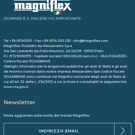
Tel +39 057451011 - Fax +39 0574 5101.235 - info@magniflex.com
Magniflex: Prodotto da Alessanderx S.p.a.
Via San Leonardo da Porto Maurizio, 24/26/28 - 59100 Prato
P.I. 01729090975 - Capitale sociale 1.000.000,00 euro (i.v.) - REA PO/465133 -
Codice fiscale 01246380461
Obblighi informativi per le erogazioni pubbliche: gli aiuti di Stato e gli aiuti
de minimis ricevuti dalla nostra impresa Alessanderx Spa codice fiscale
01246380461 sono contenuti nel Registro nazionale degli aiuti di Stato di
cui all'art. 52 della L. 234/2012 a cui si rinvia e consultabili al seguente link
www.rna.gov.it
Newsletter
Resta aggiornato sulle novità del mondo Magniflex.