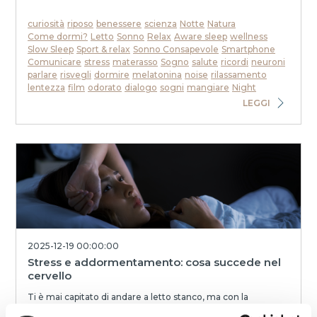
curiosità
riposo
benessere
scienza
Notte
Natura
Come dormi?
Letto
Sonno
Relax
Aware sleep
wellness
Slow Sleep
Sport & relax
Sonno Consapevole
Smartphone
Comunicare
stress
materasso
Sogno
salute
ricordi
neuroni
parlare
risvegli
dormire
melatonina
noise
rilassamento
lentezza
film
odorato
dialogo
sogni
mangiare
Night
LEGGI
2025-12-19 00:00:00
Stress e addormentamento: cosa succede nel
cervello
Ti è mai capitato di andare a letto stanco, ma con la
sensazione di non riuscire a “spegnere” la mente? Il corpo è