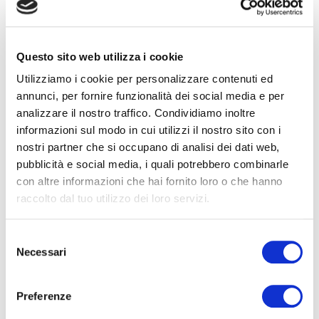
affaticato, ma il sonno tarda ad ar...
curiosità
riposo
benessere
scienza
Notte
Natura
Come dormi?
Letto
Sonno
Relax
Aware sleep
wellness
Questo sito web utilizza i cookie
Slow Sleep
Sport & relax
Sonno Consapevole
Smartphone
Comunicare
stress
materasso
Sogno
salute
ricordi
neuroni
Utilizziamo i cookie per personalizzare contenuti ed
parlare
risvegli
dormire
melatonina
noise
rilassamento
annunci, per fornire funzionalità dei social media e per
lentezza
film
odorato
dialogo
sogni
mangiare
Night
analizzare il nostro traffico. Condividiamo inoltre
LEGGI
informazioni sul modo in cui utilizzi il nostro sito con i
nostri partner che si occupano di analisi dei dati web,
pubblicità e social media, i quali potrebbero combinarle
con altre informazioni che hai fornito loro o che hanno
raccolto dal tuo utilizzo dei loro servizi.
Selezione
Necessari
del
2025-12-19 00:00:00
consenso
Neuroscienza del risveglio: cosa accade nei
primi 3 minuti
Preferenze
Il momento del risveglio è una delle transizioni più delicate