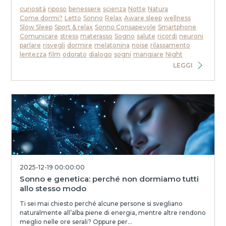
curiosità
riposo
benessere
scienza
Notte
Natura
Come dormi?
Letto
Sonno
Relax
Aware sleep
wellness
Slow Sleep
Sport & relax
Sonno Consapevole
Smartphone
Comunicare
stress
materasso
Sogno
salute
ricordi
neuroni
parlare
risvegli
dormire
melatonina
noise
rilassamento
lentezza
film
odorato
dialogo
sogni
mangiare
Night
LEGGI
2025-12-19 00:00:00
Sonno e genetica: perché non dormiamo tutti
allo stesso modo
Ti sei mai chiesto perché alcune persone si svegliano
naturalmente all’alba piene di energia, mentre altre rendono
meglio nelle ore serali? Oppure per...