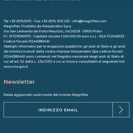
Tel +39 057451011 - Fax +39 0574 5101.235 - info@magniflex.com
Magniflex: Prodotto da Alessanderx S.p.a.
Via San Leonardo da Porto Maurizio, 24/26/28 - 59100 Prato
P.I. 01729090975 - Capitale sociale 1.000.000,00 euro (i.v.) - REA PO/465133 -
Codice fiscale 01246380461
Obblighi informativi per le erogazioni pubbliche: gli aiuti di Stato e gli aiuti
de minimis ricevuti dalla nostra impresa Alessanderx Spa codice fiscale
01246380461 sono contenuti nel Registro nazionale degli aiuti di Stato di
cui all'art. 52 della L. 234/2012 a cui si rinvia e consultabili al seguente link
www.rna.gov.it
Newsletter
Resta aggiornato sulle novità del mondo Magniflex.