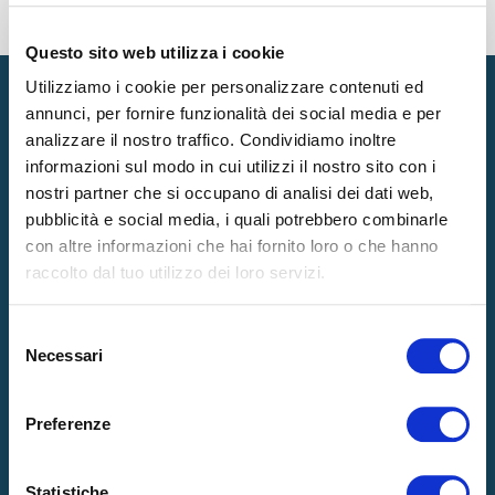
TAG
Questo sito web utilizza i cookie
Utilizziamo i cookie per personalizzare contenuti ed
annunci, per fornire funzionalità dei social media e per
analizzare il nostro traffico. Condividiamo inoltre
informazioni sul modo in cui utilizzi il nostro sito con i
Prodotti
nostri partner che si occupano di analisi dei dati web,
pubblicità e social media, i quali potrebbero combinarle
MATERASSI
GUANCIALI
con altre informazioni che hai fornito loro o che hanno
RETI
ACCESSORI
raccolto dal tuo utilizzo dei loro servizi.
TOPPER
Selezione
Necessari
del
Azienda
consenso
LA NOSTRA ESSENZA
HOSPITALITY
Preferenze
RICARICA DI BENESSERE
CERTIFICAZIONI
INNOVAZIONI E TECNOLOGIE
NEWS
Statistiche