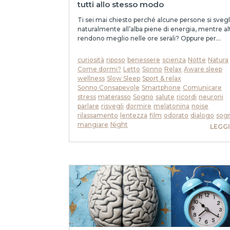
tutti allo stesso modo
Ti sei mai chiesto perché alcune persone si sveg
naturalmente all’alba piene di energia, mentre al
rendono meglio nelle ore serali? Oppure per...
curiosità
riposo
benessere
scienza
Notte
Natura
Come dormi?
Letto
Sonno
Relax
Aware sleep
wellness
Slow Sleep
Sport & relax
Sonno Consapevole
Smartphone
Comunicare
stress
materasso
Sogno
salute
ricordi
neuroni
parlare
risvegli
dormire
melatonina
noise
rilassamento
lentezza
film
odorato
dialogo
sog
mangiare
Night
LEGGI