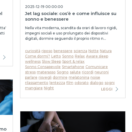
2025-12-19 00:00:00
l
Jet lag sociale: cos’è e come influisce su
sonno e benessere
tta'
Nella vita moderna, scandita da orari di lavoro rigidi,
tti
impegni sociali e uso prolungato dei dispositivi
digitali, dormire seguendo il proprio ritmo n...
curiosità
riposo
benessere
scienza
Notte
Natura
Come dormi?
Letto
Sonno
Relax
Aware sleep
wellness
Slow Sleep
Sport & relax
Sonno Consapevole
Smartphone
Comunicare
stress
materasso
Sogno
salute
ricordi
neuroni
parlare
risvegli
dormire
melatonina
noise
rilassamento
lentezza
film
odorato
dialogo
sogni
mangiare
Night
LEGGI
amo