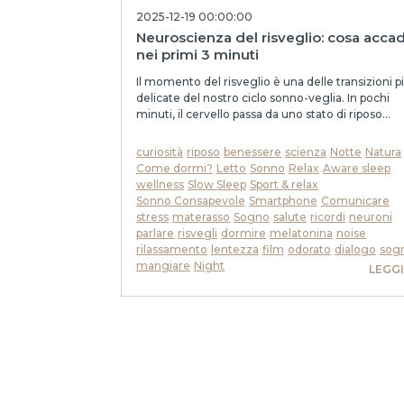
2025-12-19 00:00:00
Neuroscienza del risveglio: cosa acca
nei primi 3 minuti
Il momento del risveglio è una delle transizioni p
delicate del nostro ciclo sonno-veglia. In pochi
minuti, il cervello passa da uno stato di riposo...
curiosità
riposo
benessere
scienza
Notte
Natura
Come dormi?
Letto
Sonno
Relax
Aware sleep
wellness
Slow Sleep
Sport & relax
Sonno Consapevole
Smartphone
Comunicare
stress
materasso
Sogno
salute
ricordi
neuroni
parlare
risvegli
dormire
melatonina
noise
rilassamento
lentezza
film
odorato
dialogo
sog
mangiare
Night
LEGGI