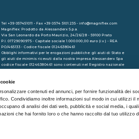
Tel +39 057451011 - Fax +39 0574 5101.235 - info@magniflex.com
Magniflex: Prodotto da Alessanderx S.p.a.
Via San Leonardo da Porto Maurizio, 24/26/28 - 59100 Prato
P.I. 01729090975 - Capitale sociale 1.000.000,00 euro (i.v.) - REA
PO/465133 - Codice fiscale 01246380461
Obblighi informativi per le erogazioni pubbliche: gli aiuti di Stato e
gli aiuti de minimis ricevuti dalla nostra impresa Alessanderx Spa
codice fiscale 01246380461 sono contenuti nel Registro nazionale
degli aiuti di Stato di cui all'art. 52 della L. 234/2012 a cui si rinvia
e consultabili al seguente link
www.rna.gov.it
 cookie
rsonalizzare contenuti ed annunci, per fornire funzionalità dei so
ffico. Condividiamo inoltre informazioni sul modo in cui utilizzi il 
 occupano di analisi dei dati web, pubblicità e social media, i qual
azioni che hai fornito loro o che hanno raccolto dal tuo utilizzo d
DI ACCORDO DEL CCNL