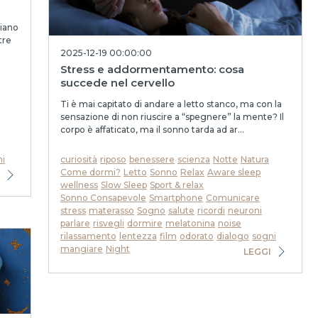
liano
tre
2025-12-19 00:00:00
Stress e addormentamento: cosa
succede nel cervello
Ti è mai capitato di andare a letto stanco, ma con la
sensazione di non riuscire a “spegnere” la mente? Il
corpo è affaticato, ma il sonno tarda ad ar...
ni
curiosità
riposo
benessere
scienza
Notte
Natura
Come dormi?
Letto
Sonno
Relax
Aware sleep
wellness
Slow Sleep
Sport & relax
Sonno Consapevole
Smartphone
Comunicare
stress
materasso
Sogno
salute
ricordi
neuroni
parlare
risvegli
dormire
melatonina
noise
rilassamento
lentezza
film
odorato
dialogo
sogni
mangiare
Night
LEGGI