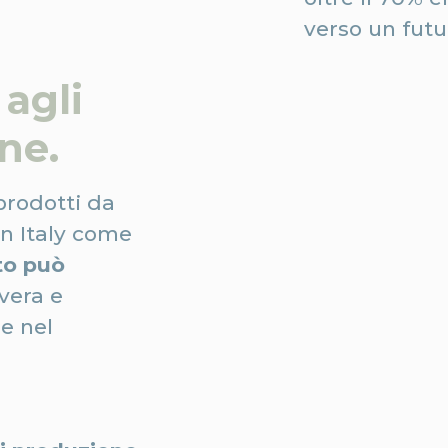
verso un futu
agli
ne.
prodotti da
in Italy come
to può
vera e
e nel
,