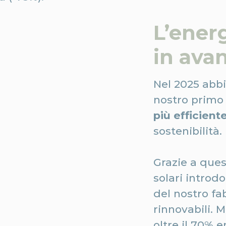
L’ener
in avan
Nel 2025 abbi
nostro primo
più efficient
sostenibilità.
Grazie a ques
solari introd
del nostro fa
rinnovabili. 
oltre il 70% 