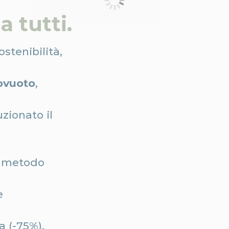
a tutti.
stenibilità,
ovuoto
,
uzionato il
l metodo
e
 (-75%).