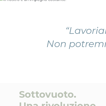
“Lavoria
Non potremm
Sottovuoto.
Una rivoluzione