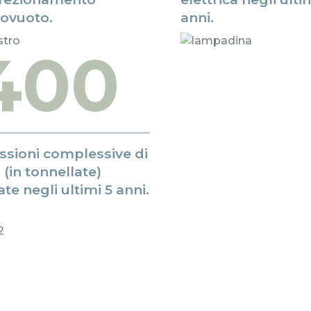
tovuoto.
anni.
400
ssioni complessive di
(in tonnellate)
ate negli ultimi 5 anni.
ostro è un impegno cost