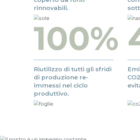
rinnovabili.
sot
100%
Riutilizzo di tutti gli sfridi
Emi
di produzione re-
CO2 
immessi nel ciclo
evit
produttivo.
Il n