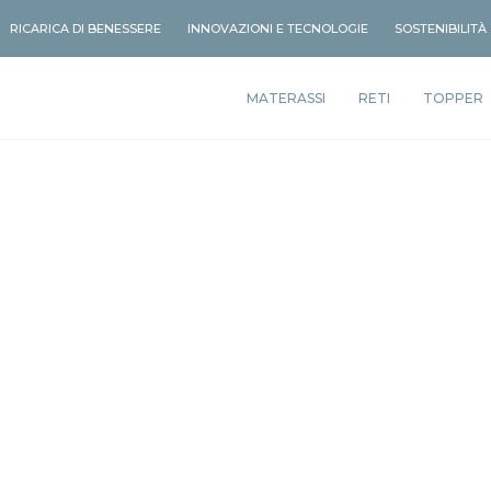
RICARICA DI BENESSERE
INNOVAZIONI E TECNOLOGIE
SOSTENIBILITÀ
MATERASSI
RETI
TOPPER
Benessere Sostenibile