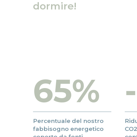
dormire!
65%
Percentuale del nostro
Rid
fabbisogno energetico
CO2 
coperto da fonti
con