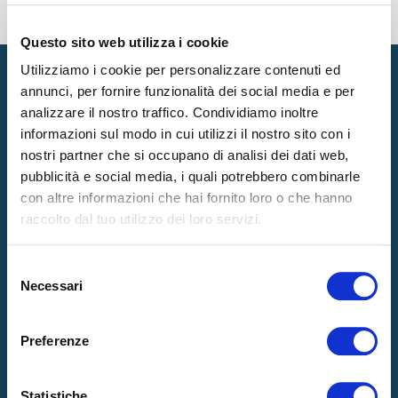
TAG
Questo sito web utilizza i cookie
Utilizziamo i cookie per personalizzare contenuti ed
annunci, per fornire funzionalità dei social media e per
analizzare il nostro traffico. Condividiamo inoltre
informazioni sul modo in cui utilizzi il nostro sito con i
Prodotti
nostri partner che si occupano di analisi dei dati web,
pubblicità e social media, i quali potrebbero combinarle
MATERASSI
GUANCIALI
con altre informazioni che hai fornito loro o che hanno
RETI
ACCESSORI
raccolto dal tuo utilizzo dei loro servizi.
TOPPER
Selezione
Necessari
del
Azienda
consenso
LA NOSTRA ESSENZA
HOSPITALITY
Preferenze
RICARICA DI BENESSERE
CERTIFICAZIONI
INNOVAZIONI E TECNOLOGIE
NEWS
Statistiche