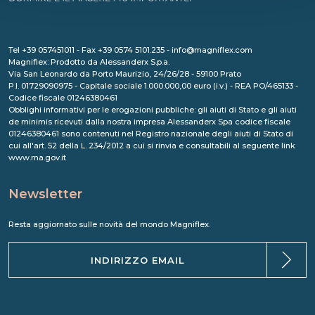
Tel +39 057451011 - Fax +39 0574 5101.235 - info@magniflex.com
Magniflex: Prodotto da Alessanderx S.p.a.
Via San Leonardo da Porto Maurizio, 24/26/28 - 59100 Prato
P.I. 01729090975 - Capitale sociale 1.000.000,00 euro (i.v.) - REA PO/465133 -
Codice fiscale 01246380461
Obblighi informativi per le erogazioni pubbliche: gli aiuti di Stato e gli aiuti
de minimis ricevuti dalla nostra impresa Alessanderx Spa codice fiscale
01246380461 sono contenuti nel Registro nazionale degli aiuti di Stato di
cui all'art. 52 della L. 234/2012 a cui si rinvia e consultabili al seguente link
www.rna.gov.it
Newsletter
Resta aggiornato sulle novità del mondo Magniflex.