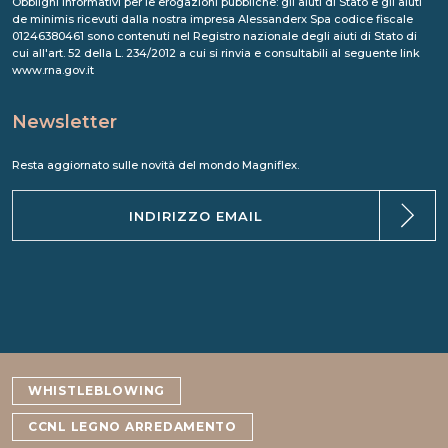
Obblighi informativi per le erogazioni pubbliche: gli aiuti di Stato e gli aiuti
de minimis ricevuti dalla nostra impresa Alessanderx Spa codice fiscale
01246380461 sono contenuti nel Registro nazionale degli aiuti di Stato di
cui all'art. 52 della L. 234/2012 a cui si rinvia e consultabili al seguente link
www.rna.gov.it
Newsletter
Resta aggiornato sulle novità del mondo Magniflex.
WHISTLEBLOWING
CCNL LEGNO ARREDAMENTO