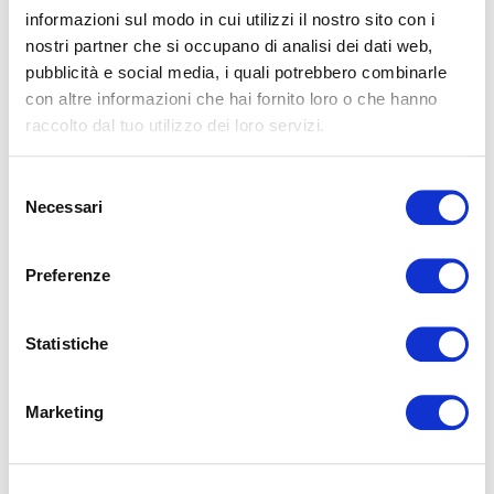
Il Feng Shui è la disciplina orientale che si occupa di creare
informazioni sul modo in cui utilizzi il nostro sito con i
armonia intorno a noi, cercando equilibrio tra filosofia e stile
nostri partner che si occupano di analisi dei dati web,
di vita. È logico imma...
pubblicità e social media, i quali potrebbero combinarle
con altre informazioni che hai fornito loro o che hanno
Relax
Sonno Consapevole
raccolto dal tuo utilizzo dei loro servizi.
LEGGI
Selezione
Necessari
del
consenso
Preferenze
Statistiche
2021-08-04 08:31:00
Sushi: aiuta a dormire bene?
Marketing
Cos’è il Sushi In Italia, Sushi e Sashimi sono i piatti più popolari
della cucina giapponese. ll Sushi è composto da una specifica
varietà di riso (...