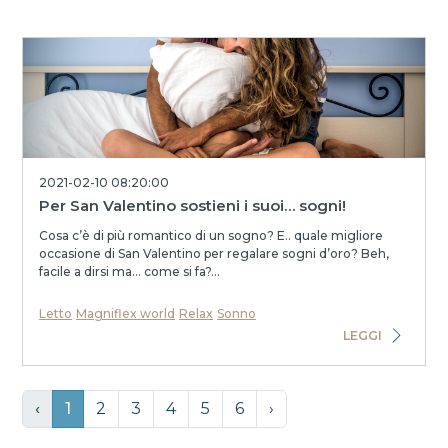
2021-02-10 08:20:00
Per San Valentino sostieni i suoi… sogni!
Cosa c’è di più romantico di un sogno? E.. quale migliore
occasione di San Valentino per regalare sogni d’oro? Beh,
facile a dirsi ma… come si fa?...
Letto
Magniflex world
Relax
Sonno
LEGGI
‹
1
2
3
4
5
6
›