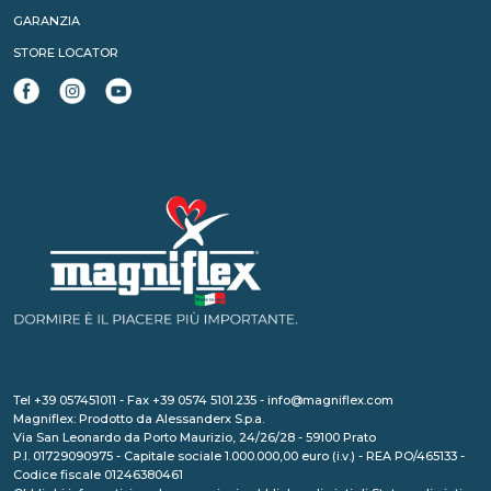
GARANZIA
STORE LOCATOR
Tel +39 057451011 - Fax +39 0574 5101.235 - info@magniflex.com
Magniflex: Prodotto da Alessanderx S.p.a.
Via San Leonardo da Porto Maurizio, 24/26/28 - 59100 Prato
P.I. 01729090975 - Capitale sociale 1.000.000,00 euro (i.v.) - REA PO/465133 -
Codice fiscale 01246380461