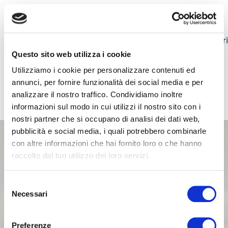
su 175 pazienti con dolori cronici lombari o
cervicali
Studi svolti da una equipe di medici e ricercatori
universitari italiani.
Questo sito web utilizza i cookie
Utilizziamo i cookie per personalizzare contenuti ed
Studi pubblicati sulla rivista scientifica
The
annunci, per fornire funzionalità dei social media e per
Journal of Surgery.
analizzare il nostro traffico. Condividiamo inoltre
informazioni sul modo in cui utilizzi il nostro sito con i
nostri partner che si occupano di analisi dei dati web,
pubblicità e social media, i quali potrebbero combinarle
con altre informazioni che hai fornito loro o che hanno
raccolto dal tuo utilizzo dei loro servizi.
Selezione
Necessari
del
consenso
Preferenze