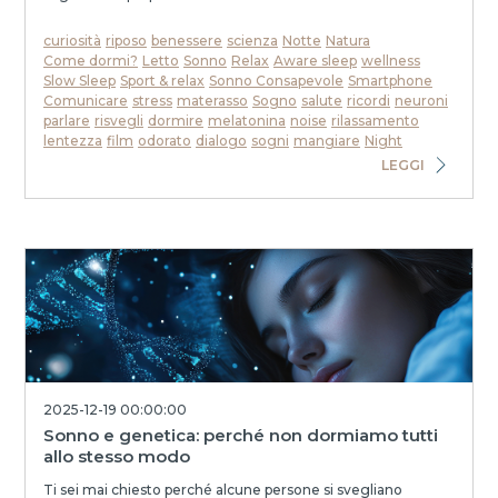
curiosità
riposo
benessere
scienza
Notte
Natura
Come dormi?
Letto
Sonno
Relax
Aware sleep
wellness
Slow Sleep
Sport & relax
Sonno Consapevole
Smartphone
Comunicare
stress
materasso
Sogno
salute
ricordi
neuroni
parlare
risvegli
dormire
melatonina
noise
rilassamento
lentezza
film
odorato
dialogo
sogni
mangiare
Night
LEGGI
2025-12-19 00:00:00
Sonno e genetica: perché non dormiamo tutti
allo stesso modo
Ti sei mai chiesto perché alcune persone si svegliano