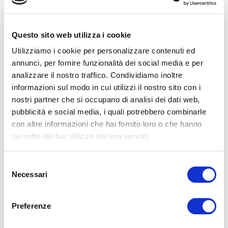
Ti è mai capitato di andare a letto stanco, ma con la
sensazione di non riuscire a “spegnere” la mente? Il corpo è
affaticato, ma il sonno tarda ad ar...
Questo sito web utilizza i cookie
Utilizziamo i cookie per personalizzare contenuti ed
curiosità
riposo
benessere
scienza
Notte
Natura
Come dormi?
Letto
Sonno
Relax
Aware sleep
wellness
annunci, per fornire funzionalità dei social media e per
Slow Sleep
Sport & relax
Sonno Consapevole
Smartphone
analizzare il nostro traffico. Condividiamo inoltre
Comunicare
stress
materasso
Sogno
salute
ricordi
neuroni
informazioni sul modo in cui utilizzi il nostro sito con i
parlare
risvegli
dormire
melatonina
noise
rilassamento
lentezza
film
odorato
dialogo
sogni
mangiare
Night
nostri partner che si occupano di analisi dei dati web,
LEGGI
pubblicità e social media, i quali potrebbero combinarle
con altre informazioni che hai fornito loro o che hanno
raccolto dal tuo utilizzo dei loro servizi.
Selezione
Necessari
del
consenso
Preferenze
2025-12-19 00:00:00