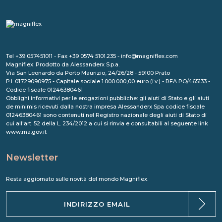
Tel +39 057451011 - Fax +39 0574 5101.235 - info@magniflex.com
Magniflex: Prodotto da Alessanderx S.p.a.
Via San Leonardo da Porto Maurizio, 24/26/28 - 59100 Prato
P.I. 01729090975 - Capitale sociale 1.000.000,00 euro (i.v.) - REA PO/465133 -
Codice fiscale 01246380461
Obblighi informativi per le erogazioni pubbliche: gli aiuti di Stato e gli aiuti
de minimis ricevuti dalla nostra impresa Alessanderx Spa codice fiscale
01246380461 sono contenuti nel Registro nazionale degli aiuti di Stato di
cui all'art. 52 della L. 234/2012 a cui si rinvia e consultabili al seguente link
www.rna.gov.it
Newsletter
Resta aggiornato sulle novità del mondo Magniflex.