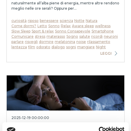
naturalmente all’alba piene di energia, mentre altre rendono
meglio nelle ore serali? Oppure per...
curiosità
riposo
benessere
scienza
Notte
Natura
Come dormi?
Letto
Sonno
Relax
Aware sleep
wellness
Slow Sleep
Sport & relax
Sonno Consapevole
Smartphone
Comunicare
stress
materasso
Sogno
salute
ricordi
neuroni
parlare
risvegli
dormire
melatonina
noise
rilassamento
lentezza
film
odorato
dialogo
sogni
mangiare
Night
LEGGI
2025-12-19 00:00:00
Stress e addormentamento: cosa succede nel
cervello