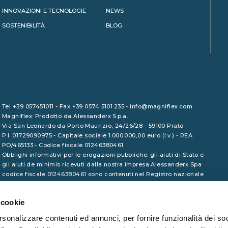
INNOVAZIONI E TECNOLOGIE
NEWS
SOSTENIBILITÀ
BLOG
Tel +39 057451011 - Fax +39 0574 5101.235 - info@magniflex.com
Magniflex: Prodotto da Alessanderx S.p.a.
Via San Leonardo da Porto Maurizio, 24/26/28 - 59100 Prato
P.I. 01729090975 - Capitale sociale 1.000.000,00 euro (i.v.) - REA
PO/465133 - Codice fiscale 01246380461
Obblighi informativi per le erogazioni pubbliche: gli aiuti di Stato e
gli aiuti de minimis ricevuti dalla nostra impresa Alessanderx Spa
codice fiscale 01246380461 sono contenuti nel Registro nazionale
degli aiuti di Stato di cui all'art. 52 della L. 234/2012 a cui si rinvia
e consultabili al seguente link
www.rna.gov.it
 cookie
rsonalizzare contenuti ed annunci, per fornire funzionalità dei so