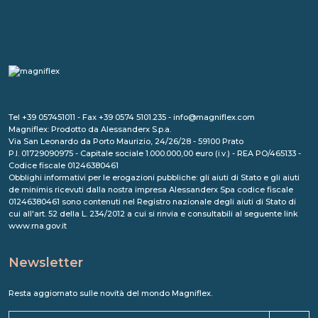
Tel +39 057451011 - Fax +39 0574 5101.235 - info@magniflex.com
Magniflex: Prodotto da Alessanderx S.p.a.
Via San Leonardo da Porto Maurizio, 24/26/28 - 59100 Prato
P.I. 01729090975 - Capitale sociale 1.000.000,00 euro (i.v.) - REA PO/465133 -
Codice fiscale 01246380461
Obblighi informativi per le erogazioni pubbliche: gli aiuti di Stato e gli aiuti
de minimis ricevuti dalla nostra impresa Alessanderx Spa codice fiscale
01246380461 sono contenuti nel Registro nazionale degli aiuti di Stato di
cui all'art. 52 della L. 234/2012 a cui si rinvia e consultabili al seguente link
www.rna.gov.it
Newsletter
Resta aggiornato sulle novità del mondo Magniflex.