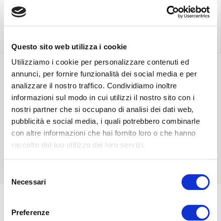
vendita più vicino
in tutta Italia.
Scopri di più
Scopri di più
Questo sito web utilizza i cookie
Utilizziamo i cookie per personalizzare contenuti ed
annunci, per fornire funzionalità dei social media e per
Scopri la consegna
analizzare il nostro traffico. Condividiamo inoltre
più adatta a te.
informazioni sul modo in cui utilizzi il nostro sito con i
Contatta il nostro
nostri partner che si occupano di analisi dei dati web,
customer care.
pubblicità e social media, i quali potrebbero combinarle
Scopri di più
con altre informazioni che hai fornito loro o che hanno
Scopri di più
raccolto dal tuo utilizzo dei loro servizi.
Selezione
Necessari
del
consenso
Preferenze