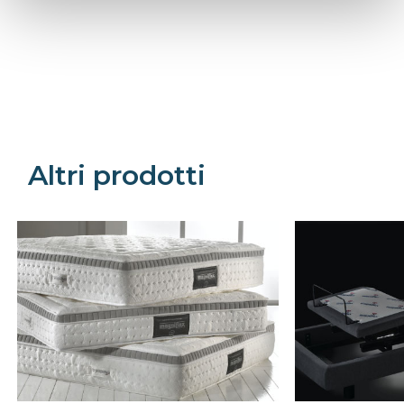
Precede
Succe
Altri prodotti