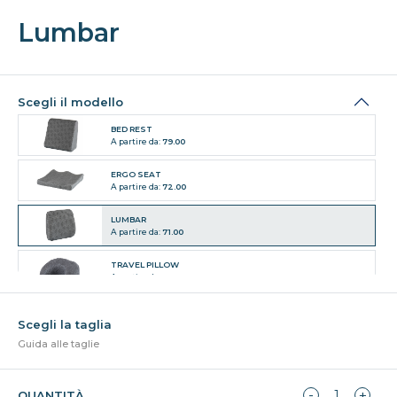
Lumbar
Scegli il modello
BED REST
A partire da:
79.00
ERGO SEAT
A partire da:
72.00
LUMBAR
A partire da:
71.00
TRAVEL PILLOW
A partire da:
50.00
ZAFU
A partire da:
72.00
Guida alle taglie
QUANTITÀ