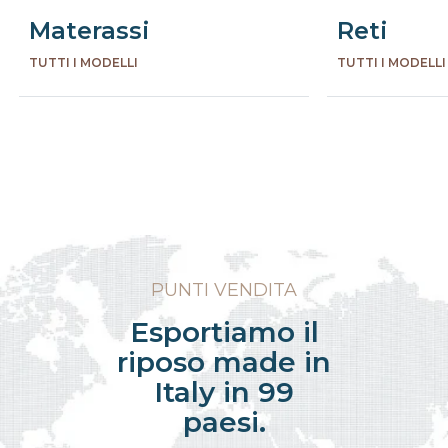
Materassi
Reti
TUTTI I MODELLI
TUTTI I MODELLI
Precede
Succe
PUNTI VENDITA
Esportiamo il
riposo made in
Italy in 99
paesi.