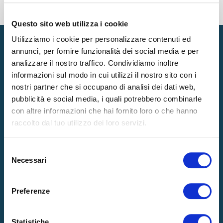
TAG
Questo sito web utilizza i cookie
Utilizziamo i cookie per personalizzare contenuti ed
annunci, per fornire funzionalità dei social media e per
analizzare il nostro traffico. Condividiamo inoltre
informazioni sul modo in cui utilizzi il nostro sito con i
Prodotti
nostri partner che si occupano di analisi dei dati web,
pubblicità e social media, i quali potrebbero combinarle
MATERASSI
GUANCIALI
con altre informazioni che hai fornito loro o che hanno
RETI
ACCESSORI
raccolto dal tuo utilizzo dei loro servizi.
TOPPER
Selezione
Necessari
del
Azienda
consenso
LA NOSTRA ESSENZA
HOSPITALITY
Preferenze
RICARICA DI BENESSERE
CERTIFICAZIONI
INNOVAZIONI E TECNOLOGIE
NEWS
Statistiche