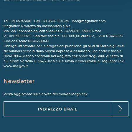
Tel +39 057451011 - Fax +39 0574 5101.235 - info@magniflex.com
Magniflex: Prodotto da Alessanderx S.p.a.
Via San Leonardo da Porto Maurizio, 24/26/28 - 59100 Prato
P.I. 01729090975 - Capitale sociale 1.000.000,00 euro (i.v.) - REA PO/465133 -
Codice fiscale 01246380461
Obblighi informativi per le erogazioni pubbliche: gli aiuti di Stato e gli aiuti
de minimis ricevuti dalla nostra impresa Alessanderx Spa codice fiscale
01246380461 sono contenuti nel Registro nazionale degli aiuti di Stato di
cui all'art. 52 della L. 234/2012 a cui si rinvia e consultabili al seguente link
www.rna.gov.it
Newsletter
Resta aggiornato sulle novità del mondo Magniflex.