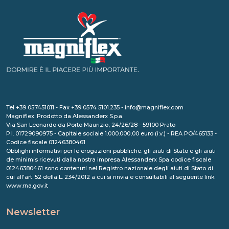
Tel +39 057451011 - Fax +39 0574 5101.235 - info@magniflex.com
Magniflex: Prodotto da Alessanderx S.p.a.
Via San Leonardo da Porto Maurizio, 24/26/28 - 59100 Prato
P.I. 01729090975 - Capitale sociale 1.000.000,00 euro (i.v.) - REA PO/465133 -
Codice fiscale 01246380461
Obblighi informativi per le erogazioni pubbliche: gli aiuti di Stato e gli aiuti
de minimis ricevuti dalla nostra impresa Alessanderx Spa codice fiscale
01246380461 sono contenuti nel Registro nazionale degli aiuti di Stato di
cui all'art. 52 della L. 234/2012 a cui si rinvia e consultabili al seguente link
www.rna.gov.it
Newsletter