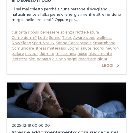
allo stesso modo
Ti sei mai chiesto perché alcune persone si svegliano
naturalmente all’alba piene di energia, mentre altre rendono
meglio nelle ore serali? Oppure per...
curiosità
riposo
benessere
scienza
Notte
Natura
Come dormi?
Letto
Sonno
Relax
Aware sleep
wellness
Slow Sleep
Sport & relax
Sonno Consapevole
Smartphone
Comunicare
stress
materasso
Sogno
salute
ricordi
neuroni
parlare
risvegli
dormire
melatonina
noise
rilassamento
lentezza
film
odorato
dialogo
sogni
mangiare
Night
LEGGI
2025-12-19 00:00:00
Stress e addormentamento: cosa succede nel