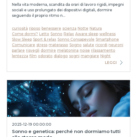
Nella vita moderna, scandita da orari di lavoro rigidi, impegni
sociali e uso prolungato dei dispositivi digitali, dormire
seguendo il proprio ritmo n...
curiosità
riposo
benessere
scienza
Notte
Natura
Come dormi?
Letto
Sonno
Relax
Aware sleep
wellness
Slow Sleep
Sport & relax
Sonno Consapevole
Smartphone
Comunicare
stress
materasso
Sogno
salute
ricordi
neuroni
parlare
risvegli
dormire
melatonina
noise
rilassamento
lentezza
film
odorato
dialogo
sogni
mangiare
Night
LEGGI
2025-12-19 00:00:00
Sonno e genetica: perché non dormiamo tutti