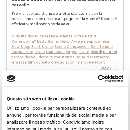
cervello
Ti è mai capitato di andare a letto stanco, ma con la
sensazione di non riuscire a “spegnere” la mente? Il corpo è
affaticato, ma il sonno tarda ad ar...
curiosità
riposo
benessere
scienza
Notte
Natura
Come dormi?
Letto
Sonno
Relax
Aware sleep
wellness
Slow Sleep
Sport & relax
Sonno Consapevole
Smartphone
Comunicare
stress
materasso
Sogno
salute
ricordi
neuroni
parlare
risvegli
dormire
melatonina
noise
rilassamento
lentezza
film
odorato
dialogo
sogni
mangiare
Night
LEGGI
Questo sito web utilizza i cookie
Utilizziamo i cookie per personalizzare contenuti ed
annunci, per fornire funzionalità dei social media e per
analizzare il nostro traffico. Condividiamo inoltre
2025-12-19 00:00:00
informazioni sul modo in cui utilizzi il nostro sito con i