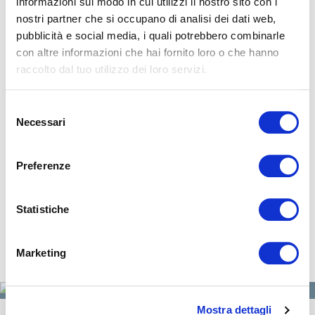
Un sonno di qualità è il presupposto per vivere
informazioni sul modo in cui utilizzi il nostro sito con i
una vita sana e piena di energia.
nostri partner che si occupano di analisi dei dati web,
pubblicità e social media, i quali potrebbero combinarle
con altre informazioni che hai fornito loro o che hanno
SCOPRI DI PIÙ
raccolto dal tuo utilizzo dei loro servizi.
Selezione
La tua ricarica di
Necessari
del
consenso
benessere
Preferenze
RACCONTI DI VITA
Statistiche
I campioni
Marketing
scelgono
MagniStretch®
Mostra dettagli