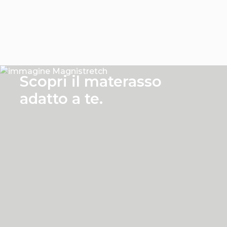
Prece
Suc
Scopri il materasso
adatto a te.