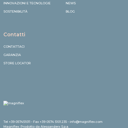
INNOVAZIONI E TECNOLOGIE
NEWS
SOSTENIBILITÀ
BLOG
Contatti
CONTATTACI
GARANZIA
STORE LOCATOR
Tel +39 057451011 - Fax +39 0574 5101.235 - info@magniflex.com
Magniflex: Prodotto da Alessanderx S.p.a.