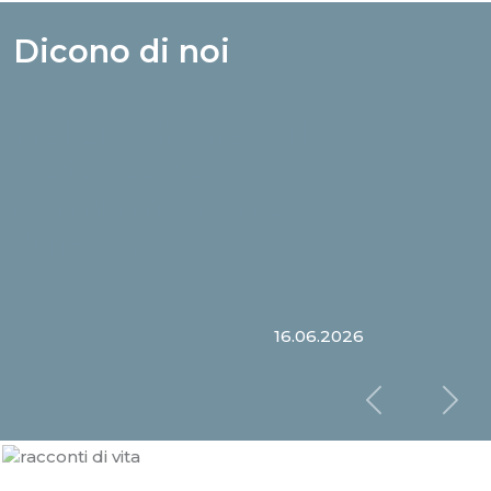
Dicono di noi
Mal di schiena: è il
materasso su cui
dormiamo a fare la
differenza
16.06.2026
Slide prec
Sl