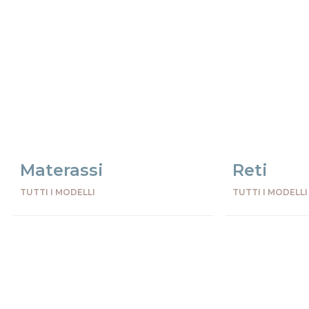
Materassi
Reti
TUTTI I MODELLI
TUTTI I MODELLI
Preceden
Succes