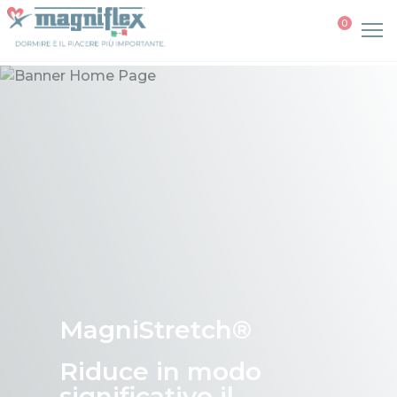
0
MagniStretch®
Riduce in modo
significativo il