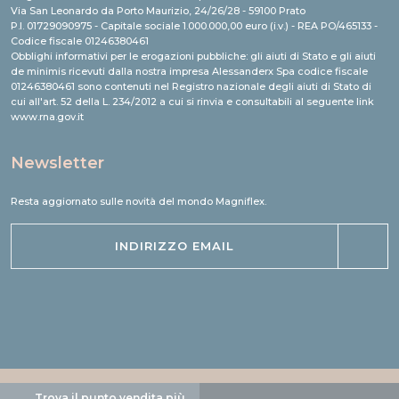
Via San Leonardo da Porto Maurizio, 24/26/28 - 59100 Prato
P.I. 01729090975 - Capitale sociale 1.000.000,00 euro (i.v.) - REA PO/465133 -
Codice fiscale 01246380461
Obblighi informativi per le erogazioni pubbliche: gli aiuti di Stato e gli aiuti
de minimis ricevuti dalla nostra impresa Alessanderx Spa codice fiscale
01246380461 sono contenuti nel Registro nazionale degli aiuti di Stato di
cui all'art. 52 della L. 234/2012 a cui si rinvia e consultabili al seguente link
www.rna.gov.it
Newsletter
Resta aggiornato sulle novità del mondo Magniflex.
Trova il punto vendita più