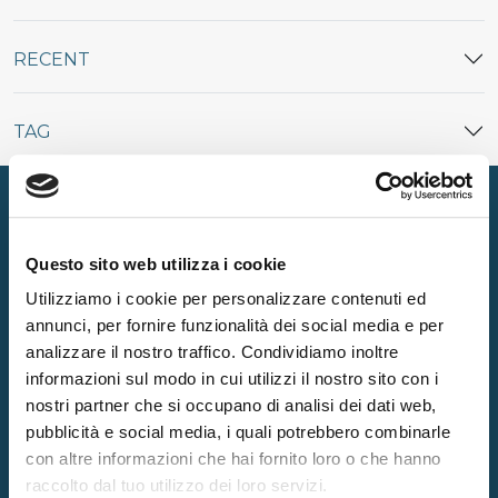
RECENT
TAG
Questo sito web utilizza i cookie
Utilizziamo i cookie per personalizzare contenuti ed
Producted
annunci, per fornire funzionalità dei social media e per
MATTRESSES
PILLOWS
analizzare il nostro traffico. Condividiamo inoltre
informazioni sul modo in cui utilizzi il nostro sito con i
BED FRAMES
ACCESSORIES
nostri partner che si occupano di analisi dei dati web,
TOPPER
pubblicità e social media, i quali potrebbero combinarle
con altre informazioni che hai fornito loro o che hanno
Company
raccolto dal tuo utilizzo dei loro servizi.