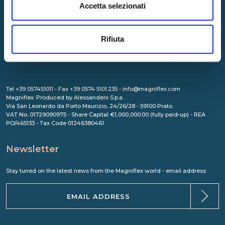
Accetta selezionati
Rifiuta
Tel +39 057451011 - Fax +39 0574 5101.235 - info@magniflex.com
Magniflex: Produced by Alessanderx S.p.a.
Via San Leonardo da Porto Maurizio, 24/26/28 - 59100 Prato
VAT No. 01729090975 - Share Capital €1,000,000.00 (fully paid-up) - REA
PO/465133 - Tax Code 01246380461
Newsletter
Stay tuned on the latest news from the Magniflex world - email address