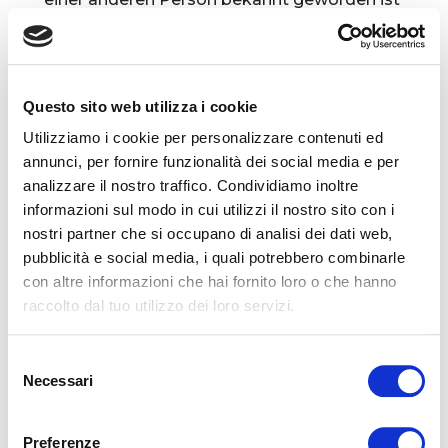
und/oder dass Ihr Konto ohne Ihre
Genehmigung verwendet wurde oder werden
könnte, müssen Sie sich umgehend mit uns in
Verbindung setzen. Wir übernehmen keine
Questo sito web utilizza i cookie
Haftung für Verluste oder Schäden, die dadurch
Utilizziamo i cookie per personalizzare contenuti ed
entstehen, dass Sie Ihrer Verpflichtung zum
annunci, per fornire funzionalità dei social media e per
Schutz Ihres Passworts und/oder anderer
analizzare il nostro traffico. Condividiamo inoltre
Zugangsinformationen zu Ihrem Konto nicht
informazioni sul modo in cui utilizzi il nostro sito con i
nachkommen.
nostri partner che si occupano di analisi dei dati web,
In seinem Konto kann der Kunde durch Eingabe
pubblicità e social media, i quali potrebbero combinarle
seiner Zugangsdaten die Bestellung aufgeben,
con altre informazioni che hai fornito loro o che hanno
den Verlauf seiner Käufe oder Bestellungen
raccolto dal tuo utilizzo dei loro servizi.
einsehen, die eingegebenen
Registrierungsdaten ändern und/oder eine
andere Liefer- und/oder Rechnungsadresse als
Selezione
Necessari
die bei der Registrierung angegebene(n)
del
angeben.
consenso
Links zu anderen Websites
Preferenze