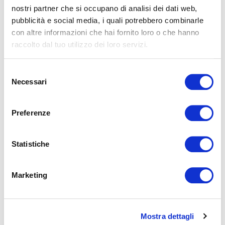
nostri partner che si occupano di analisi dei dati web,
pubblicità e social media, i quali potrebbero combinarle
SOFT
FIRM
con altre informazioni che hai fornito loro o che hanno
raccolto dal tuo utilizzo dei loro servizi.
Matchless freshness that favors air circulation and maintains a
constant microclimate between body and mattress.
Selezione
Necessari
del
consenso
SELECT
Preferenze
Statistiche
Marketing
Mostra dettagli