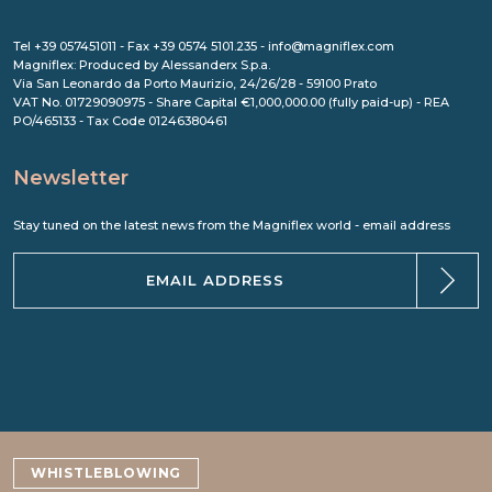
Tel +39 057451011 - Fax +39 0574 5101.235 - info@magniflex.com
Magniflex: Produced by Alessanderx S.p.a.
Via San Leonardo da Porto Maurizio, 24/26/28 - 59100 Prato
VAT No. 01729090975 - Share Capital €1,000,000.00 (fully paid-up) - REA
PO/465133 - Tax Code 01246380461
Newsletter
Stay tuned on the latest news from the Magniflex world - email address
WHISTLEBLOWING