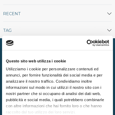
RECENT
TAG
Questo sito web utilizza i cookie
Utilizziamo i cookie per personalizzare contenuti ed
Producted
annunci, per fornire funzionalità dei social media e per
MATTRESSES
PILLOWS
analizzare il nostro traffico. Condividiamo inoltre
informazioni sul modo in cui utilizzi il nostro sito con i
BED FRAMES
ACCESSORIES
nostri partner che si occupano di analisi dei dati web,
TOPPER
pubblicità e social media, i quali potrebbero combinarle
con altre informazioni che hai fornito loro o che hanno
Company
raccolto dal tuo utilizzo dei loro servizi.