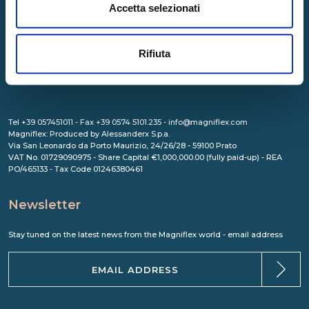
Accetta selezionati
Rifiuta
Tel +39 057451011 - Fax +39 0574 5101.235 - info@magniflex.com
Magniflex: Produced by Alessanderx S.p.a.
Via San Leonardo da Porto Maurizio, 24/26/28 - 59100 Prato
VAT No. 01729090975 - Share Capital €1,000,000.00 (fully paid-up) - REA
PO/465133 - Tax Code 01246380461
Newsletter
Stay tuned on the latest news from the Magniflex world - email address