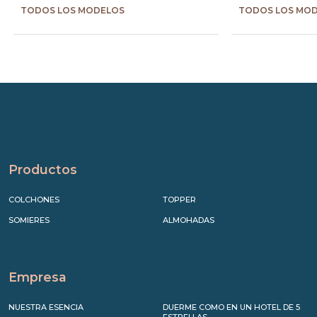
TODOS LOS MODELOS
TODOS LOS MO
Precede
Succe
Productos
COLCHONES
TOPPER
SOMIERES
ALMOHADAS
Empresa
NUESTRA ESENCIA
DUERME COMO EN UN HOTEL DE 5