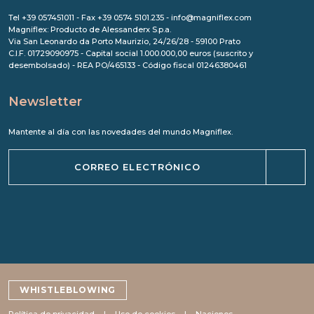
Tel +39 057451011 - Fax +39 0574 5101.235 - info@magniflex.com
Magniflex: Producto de Alessanderx S.p.a.
Via San Leonardo da Porto Maurizio, 24/26/28 - 59100 Prato
C.I.F. 01729090975 - Capital social 1.000.000,00 euros (suscrito y
desembolsado) - REA PO/465133 - Código fiscal 01246380461
Newsletter
Mantente al día con las novedades del mundo Magniflex.
WHISTLEBLOWING
Política de privacidad
Uso de cookies
Naciones