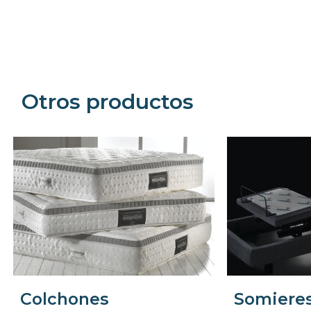
Precede
Succe
Otros productos
Colchones
Somiere