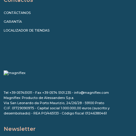
CONTÁCTANOS
GARANTÍA
LOCALIZADOR DE TIENDAS
Tel +39 057451011 - Fax +39 0574 5101.235 - info@magniflex.com
Magniflex: Producto de Alessanderx S.p.a.
Via San Leonardo da Porto Maurizio, 24/26/28 - 59100 Prato
C.I.F. 01729090975 - Capital social 1.000.000,00 euros (suscrito y
desembolsado) - REA PO/465133 - Código fiscal 01246380461
Newsletter