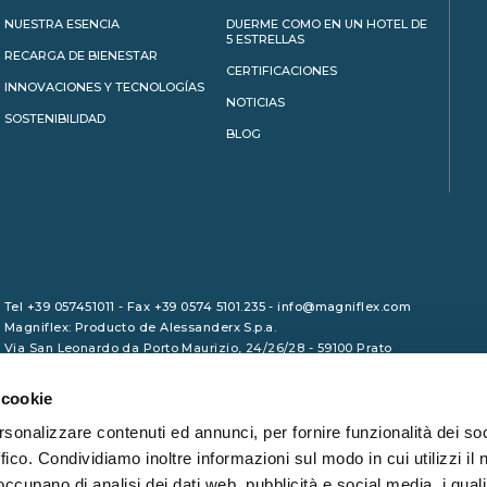
NUESTRA ESENCIA
DUERME COMO EN UN HOTEL DE
5 ESTRELLAS
RECARGA DE BIENESTAR
CERTIFICACIONES
INNOVACIONES Y TECNOLOGÍAS
NOTICIAS
SOSTENIBILIDAD
BLOG
Tel +39 057451011 - Fax +39 0574 5101.235 - info@magniflex.com
Magniflex: Producto de Alessanderx S.p.a.
Via San Leonardo da Porto Maurizio, 24/26/28 - 59100 Prato
C.I.F. 01729090975 - Capital social 1.000.000,00 euros (suscrito y
desembolsado) - REA PO/465133 - Código fiscal 01246380461
 cookie
rsonalizzare contenuti ed annunci, per fornire funzionalità dei so
ffico. Condividiamo inoltre informazioni sul modo in cui utilizzi il 
 occupano di analisi dei dati web, pubblicità e social media, i qual