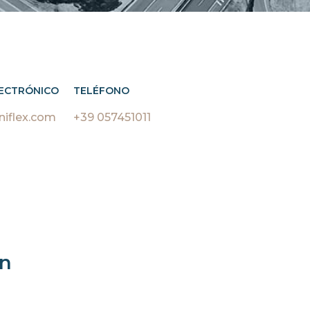
ECTRÓNICO
TELÉFONO
iflex.com
+39 057451011
ón