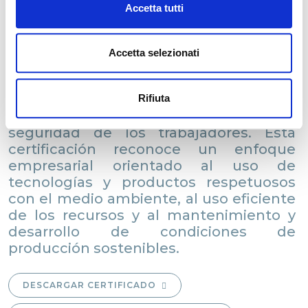
La certificación STeP (Sustainable
Accetta tutti
Textile Production) es un sistema de
evaluación que garantiza altos
estándares y la implementación de las
Accetta selezionati
mejores prácticas de la industria en
términos de gestión ambiental,
responsabilidad social, calidad de la
Rifiuta
producción y protección de la salud y
seguridad de los trabajadores. Esta
certificación reconoce un enfoque
empresarial orientado al uso de
tecnologías y productos respetuosos
con el medio ambiente, al uso eficiente
de los recursos y al mantenimiento y
desarrollo de condiciones de
producción sostenibles.
DESCARGAR CERTIFICADO