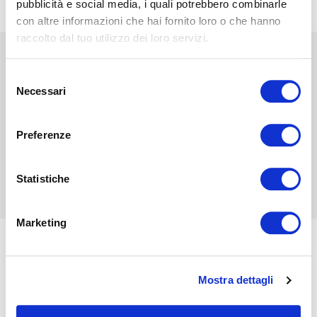
DESCARGAR NUESTRA POLÍTICA QSA
pubblicità e social media, i quali potrebbero combinarle
con altre informazioni che hai fornito loro o che hanno
raccolto dal tuo utilizzo dei loro servizi.
OEKO-TEX® CLASS I
Selezione
Necessari
del
La certificación OEKO-TEX® CLASS I
consenso
garantiza la ausencia de sustancias
tóxicas y nocivas para el ser humano y el
Preferenze
medio ambiente.
Statistiche
DESCARGAR CERTIFICADO
Marketing
OEKO-TEX® STeP
Mostra dettagli
(Sustainable Textile Production)