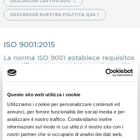
DESCARGAR CERTIFICADO
DESCARGAR NUESTRA POLÍTICA QSA
ISO 9001:2015
La norma ISO 9001 establece requisitos
específicos para un sistema de gestión
de la calidad que mejore la capacidad
de una organización para suministrar
productos y servicios que satisfagan
sistemáticamente a los clientes, así
Questo sito web utilizza i cookie
como los requisitos legales y
Utilizziamo i cookie per personalizzare contenuti ed
reglamentarios.
annunci, per fornire funzionalità dei social media e per
analizzare il nostro traffico. Condividiamo inoltre
informazioni sul modo in cui utilizzi il nostro sito con i
DESCARGAR CERTIFICADO
nostri partner che si occupano di analisi dei dati web,