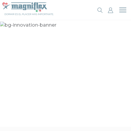
INNOVACIÓN
Y
TECNOLOGÍA
La innovación
nunca duerme