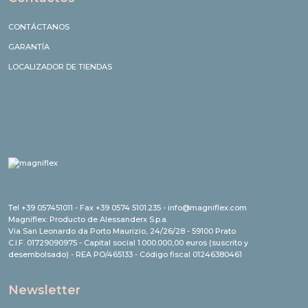
Contactos
CONTÁCTANOS
GARANTÍA
LOCALIZADOR DE TIENDAS
Tel +39 057451011 - Fax +39 0574 5101.235 - info@magniflex.com
Magniflex: Producto de Alessanderx S.p.a.
Via San Leonardo da Porto Maurizio, 24/26/28 - 59100 Prato
C.I.F. 01729090975 - Capital social 1.000.000,00 euros (suscrito y
desembolsado) - REA PO/465133 - Código fiscal 01246380461
Newsletter