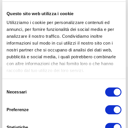
A su vez, este sistema genera una tracción
Questo sito web utilizza i cookie
que estira la columna vertebral y la zona
cervical.
Utilizziamo i cookie per personalizzare contenuti ed
annunci, per fornire funzionalità dei social media e per
El espacio entre los discos intervertebrales
analizzare il nostro traffico. Condividiamo inoltre
aumenta, reequilibrando el espacio entre
informazioni sul modo in cui utilizzi il nostro sito con i
las vértebras.
nostri partner che si occupano di analisi dei dati web,
pubblicità e social media, i quali potrebbero combinarle
con altre informazioni che hai fornito loro o che hanno
raccolto dal tuo utilizzo dei loro servizi.
Bienestar certificado
Selezione
Necessari
del
consenso
Preferenze
En julio de 2017, la ACA - American
Statistiche