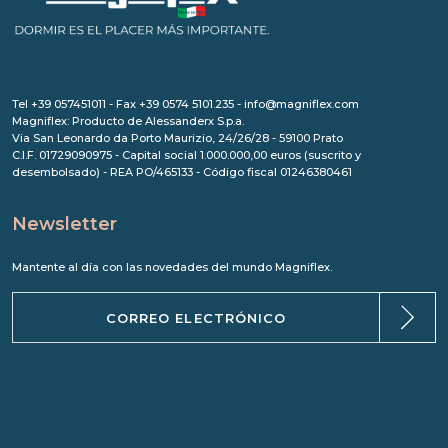
Tel +39 057451011 - Fax +39 0574 5101.235 - info@magniflex.com
Magniflex: Producto de Alessanderx S.p.a.
Via San Leonardo da Porto Maurizio, 24/26/28 - 59100 Prato
C.I.F. 01729090975 - Capital social 1.000.000,00 euros (suscrito y
desembolsado) - REA PO/465133 - Código fiscal 01246380461
Newsletter
Mantente al día con las novedades del mundo Magniflex.