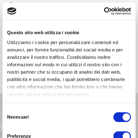
C
Nivel de confort
La lámina Aquabreeze
(5 cm) es flexible y transpirable y
Questo sito web utilizza i cookie
ofrece un
soporte suave y envolvente.
Utilizziamo i cookie per personalizzare contenuti ed
D
annunci, per fornire funzionalità dei social media e per
analizzare il nostro traffico. Condividiamo inoltre
Soporte de base
informazioni sul modo in cui utilizzi il nostro sito con i
nostri partner che si occupano di analisi dei dati web,
La
lámina de Elioform
(16 cm) proporciona un
soporte
óptimo y suave para la espalda.
pubblicità e social media, i quali potrebbero combinarle
con altre informazioni che hai fornito loro o che hanno
raccolto dal tuo utilizzo dei loro servizi.
Selezione
Necessari
del
consenso
Preferenze