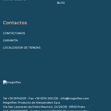
BLOG
Contactos
CONTÁCTANOS
GARANTÍA
LOCALIZADOR DE TIENDAS
Tel +39 057451011 - Fax +39 0574 5101.235 - info@magniflex.com
Magniflex: Producto de Alessanderx S.p.a.
Via San Leonardo da Porto Maurizio, 24/26/28 - 59100 Prato
C.I.F. 01729090975 - Capital social 1.000.000,00 euros (suscrito y