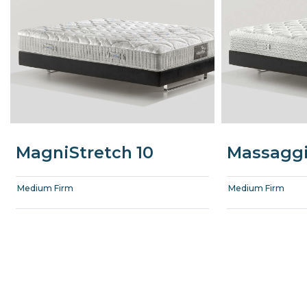
MagniStretch 10
Massaggi
Medium Firm
Medium Firm
Precede
Succe