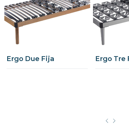
Ergo Due Fija
Ergo Tre 
Precede
Succe