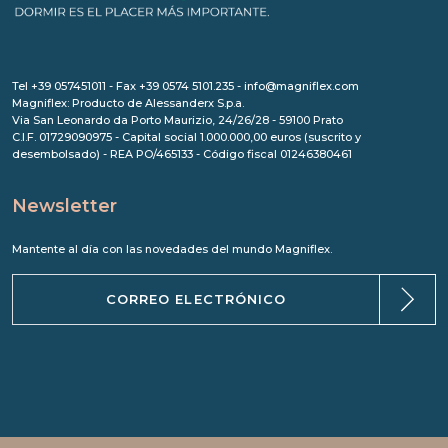
Tel +39 057451011 - Fax +39 0574 5101.235 - info@magniflex.com
Magniflex: Producto de Alessanderx S.p.a.
Via San Leonardo da Porto Maurizio, 24/26/28 - 59100 Prato
C.I.F. 01729090975 - Capital social 1.000.000,00 euros (suscrito y
desembolsado) - REA PO/465133 - Código fiscal 01246380461
Newsletter
Mantente al día con las novedades del mundo Magniflex.