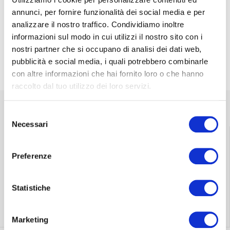
annunci, per fornire funzionalità dei social media e per
analizzare il nostro traffico. Condividiamo inoltre
informazioni sul modo in cui utilizzi il nostro sito con i
nostri partner che si occupano di analisi dei dati web,
pubblicità e social media, i quali potrebbero combinarle
con altre informazioni che hai fornito loro o che hanno
raccolto dal tuo utilizzo dei loro servizi.
Selezione
Necessari
del
consenso
Preferenze
Encuentra el punto
Envío gratuito en
de venta más
toda Italia.
cercano
Statistiche
Ver más
Ver más
Marketing