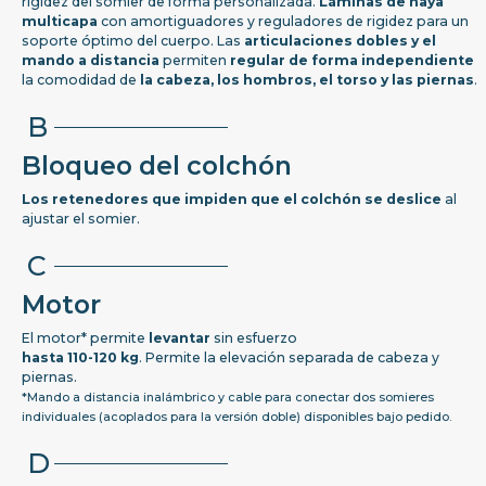
rigidez del somier de forma personalizada.
Láminas de haya
multicapa
con amortiguadores y reguladores de rigidez para un
soporte óptimo del cuerpo. Las
articulaciones dobles y el
mando a distancia
permiten
regular de forma independiente
la comodidad de
la cabeza, los hombros, el torso y las piernas
.
B
Bloqueo del colchón
Los retenedores que impiden que el colchón se deslice
al
ajustar el somier.
C
Motor
El motor* permite
levantar
sin esfuerzo
hasta 110-120 kg
. Permite la elevación separada de cabeza y
piernas.
*Mando a distancia inalámbrico y cable para conectar dos somieres
individuales (acoplados para la versión doble) disponibles bajo pedido.
D