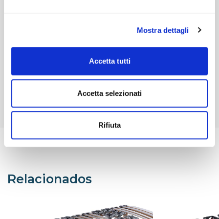
Descubre la
Mostra dettagli
entrega más
Contacta con
adecuada para ti.
nuestro servicio de
Accetta tutti
atención al cliente.
Ver más
Ver más
Accetta selezionati
Rifiuta
Relacionados