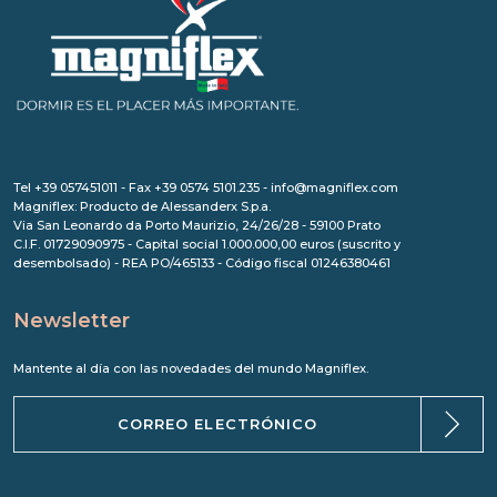
Tel +39 057451011 - Fax +39 0574 5101.235 - info@magniflex.com
Magniflex: Producto de Alessanderx S.p.a.
Via San Leonardo da Porto Maurizio, 24/26/28 - 59100 Prato
C.I.F. 01729090975 - Capital social 1.000.000,00 euros (suscrito y
desembolsado) - REA PO/465133 - Código fiscal 01246380461
Newsletter
Mantente al día con las novedades del mundo Magniflex.