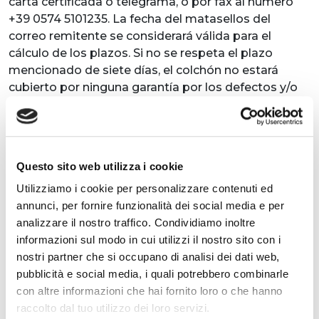
carta certificada o telegrama, o por fax al número
+39 0574 5101235. La fecha del matasellos del
correo remitente se considerará válida para el
cálculo de los plazos. Si no se respeta el plazo
mencionado de siete días, el colchón no estará
cubierto por ninguna garantía por los defectos y/o
fallos evidentes. Cualquier hundimiento inferior al
15% de la altura del colchón se considera fisiológico
y, por lo tanto, no está cubierto por la garantía. La
garantía también queda excluida si el colchón se
Questo sito web utilizza i cookie
mantiene en condiciones que podrían provocar
Utilizziamo i cookie per personalizzare contenuti ed
deformaciones o la aparición de moho. Se considera
annunci, per fornire funzionalità dei social media e per
normal una tolerancia de +/- 2 cm en las medidas
analizzare il nostro traffico. Condividiamo inoltre
debido al ensamblaje de componentes elásticos, y
informazioni sul modo in cui utilizzi il nostro sito con i
por lo tanto no está cubierta por la garantía. Los
nostri partner che si occupano di analisi dei dati web,
defectos causados por: manejo incorrecto, uso de
pubblicità e social media, i quali potrebbero combinarle
fuerza excesiva, carga excesiva, suciedad, humedad,
con altre informazioni che hai fornito loro o che hanno
reparaciones realizadas por terceros, no están
raccolto dal tuo utilizzo dei loro servizi.
cubiertos por la garantía. Tampoco están cubiertas