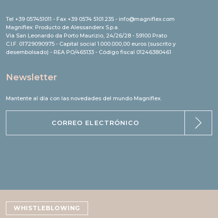
Tel +39 057451011 - Fax +39 0574 5101.235 - info@magniflex.com
Magniflex: Producto de Alessanderx S.p.a.
Via San Leonardo da Porto Maurizio, 24/26/28 - 59100 Prato
C.I.F. 01729090975 - Capital social 1.000.000,00 euros (suscrito y
desembolsado) - REA PO/465133 - Código fiscal 01246380461
Newsletter
Mantente al día con las novedades del mundo Magniflex.
WHISTLEBLOWING