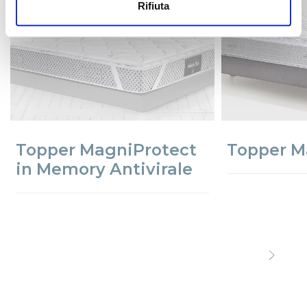
Rifiuta
Topper MagniProtect
Topper M
in Memory Antivirale
Precede
Succe