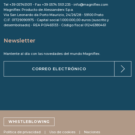
Tel +39 057451011 - Fax +39 0574 5101.235 - info@magniflex.com
Magniflex: Producto de Alessanderx S.p.a.
Via San Leonardo da Porto Maurizio, 24/26/28 - 59100 Prato
C.I.F. 01729090975 - Capital social 1.000.000,00 euros (suscrito y
desembolsado) - REA PO/465133 - Código fiscal 01246380461
Newsletter
Mantente al día con las novedades del mundo Magniflex.
WHISTLEBLOWING
Política de privacidad
Uso de cookies
Naciones