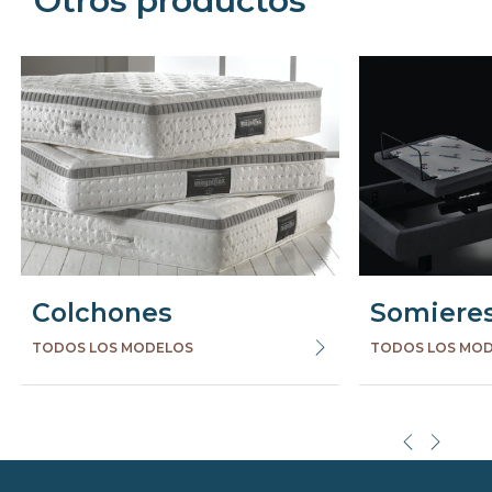
Otros productos
Colchones
Somiere
TODOS LOS MODELOS
TODOS LOS MO
Precede
Succe