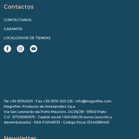
Contactos
CONTÁCTANOS
GARANTÍA
LOCALIZADOR DE TIENDAS
Tel +39 057451011 - Fax +39 0574 5101.235 - info@magniflex.com
Magniflex: Producto de Alessanderx S.p.a.
Via San Leonardo da Porto Maurizio, 24/26/28 - 59100 Prato
C.I.F. 01729090975 - Capital social 1.000.000,00 euros (suscrito y
desembolsado) - REA PO/465133 - Código fiscal 01246380461
Newsletter