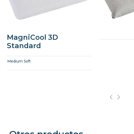
MagniCool 3D
Standard
Medium Soft
Precede
Succe