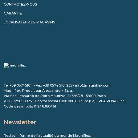
CONTACTEZ-NOUS
GARANTIE
LOCALISATEUR DE MAGASINS
Tel +39 057451011 - Fax +39 0574 5101.235 - info@magniflex.com
Magniflex: Produit par Alessanderx S.p.a.
Via San Leonardo da Porto Maurizio, 24/26/28 - 59100 Prato
P.I. 01729090975 - Capital social 1.000.000,00 euro (i.v.) - REA PO/465133 -
Code des impôts 01246380461
Newsletter
Restez informé de l'actualité du monde Magniflex.