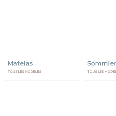
Matelas
Sommier
TOUS LES MODÈLES
TOUS LES MODÈ
Preceden
Succes