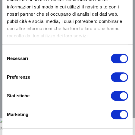
informazioni sul modo in cui utilizzi il nostro sito con i
nostri partner che si occupano di analisi dei dati web,
Choisir des voies communes de
pubblicità e social media, i quali potrebbero combinarle
croissance durable.
con altre informazioni che hai fornito loro o che hanno
raccolto dal tuo utilizzo dei loro servizi.
Laisser aux générations futures
un monde plus vivable.
Selezione
Necessari
del
consenso
Preferenze
DÉCOUVRIR PLUS
Statistiche
Marketing