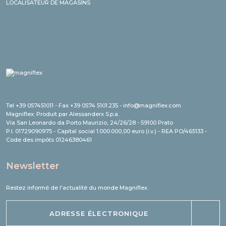
LOCALISATEUR DE MAGASINS
Tel +39 057451011 - Fax +39 0574 5101.235 - info@magniflex.com
Magniflex: Produit par Alessanderx S.p.a.
Via San Leonardo da Porto Maurizio, 24/26/28 - 59100 Prato
P.I. 01729090975 - Capital social 1.000.000,00 euro (i.v.) - REA PO/465133 -
Code des impôts 01246380461
Newsletter
Restez informé de l'actualité du monde Magniflex.