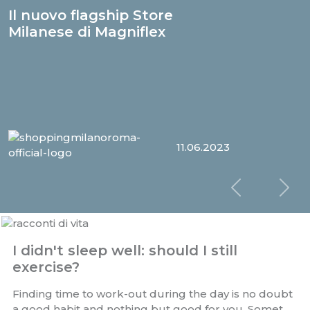
Il nuovo flagship Store
Milanese di Magniflex
11.06.2023
Slide prec
Sl
I didn't sleep well: should I still
exercise?