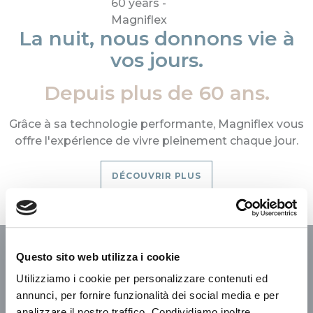
La nuit, nous donnons vie à
vos jours.
Depuis plus de 60 ans.
Grâce à sa technologie performante, Magniflex vous
offre l'expérience de vivre pleinement chaque jour.
DÉCOUVRIR PLUS
Nous construisons le monde
Questo sito web utilizza i cookie
dont nous rêvons
Utilizziamo i cookie per personalizzare contenuti ed
annunci, per fornire funzionalità dei social media e per
analizzare il nostro traffico. Condividiamo inoltre