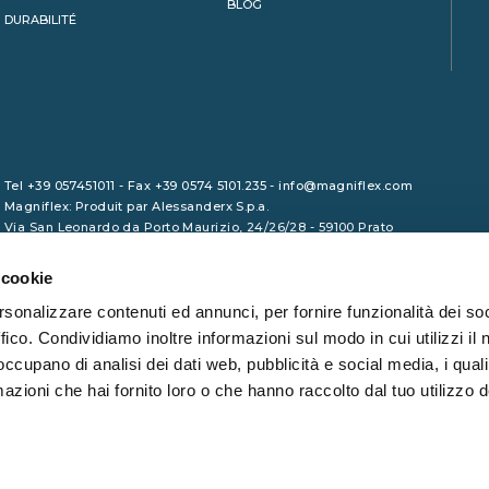
BLOG
DURABILITÉ
Tel +39 057451011 - Fax +39 0574 5101.235 - info@magniflex.com
Magniflex: Produit par Alessanderx S.p.a.
Via San Leonardo da Porto Maurizio, 24/26/28 - 59100 Prato
P.I. 01729090975 - Capital social 1.000.000,00 euro (i.v.) - REA
PO/465133 - Code des impôts 01246380461
 cookie
rsonalizzare contenuti ed annunci, per fornire funzionalità dei so
ffico. Condividiamo inoltre informazioni sul modo in cui utilizzi il 
 occupano di analisi dei dati web, pubblicità e social media, i qual
azioni che hai fornito loro o che hanno raccolto dal tuo utilizzo d