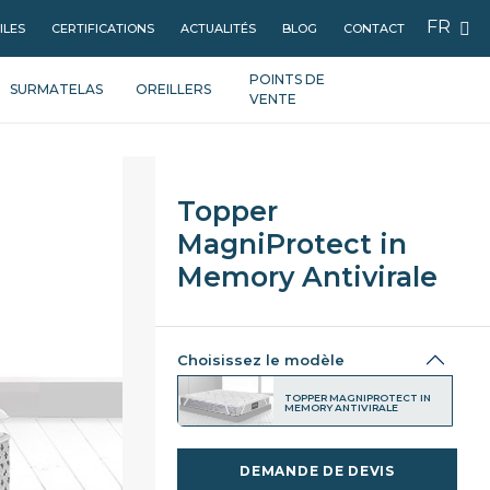
FR
ILES
CERTIFICATIONS
ACTUALITÉS
BLOG
CONTACT
POINTS DE
SURMATELAS
OREILLERS
VENTE
Topper
MagniProtect in
Memory Antivirale
Choisissez le modèle
TOPPER MAGNIPROTECT IN
MEMORY ANTIVIRALE
DEMANDE DE DEVIS