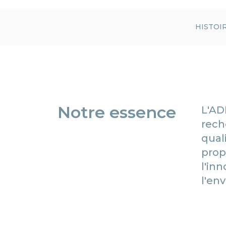
HISTOI
Notre essence
L'AD
rech
qual
prop
l'in
l'en