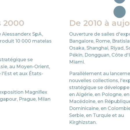
 2000
De 2010 à aujo
 Alessanderx SpA,
Ouverture de salles d'exp
produit 10 000 matelas
Bangalore, Rome, Bratisla
Osaka, Shanghai, Riyad, S
Pékin, Dongguan, Côte d'I
stratégique se
Miami.
Asie, au Moyen-Orient,
l'Est et aux États-
Parallèlement au lanceme
nouvelles collections, l'e
stratégique se développe
'exposition Magniﬂex
en Algérie, en Pologne, en
ngapour, Prague, Milan
Macédoine, en Républiqu
Dominicaine, en Colombie
Serbie, en Turquie et au
Kirghizstan.