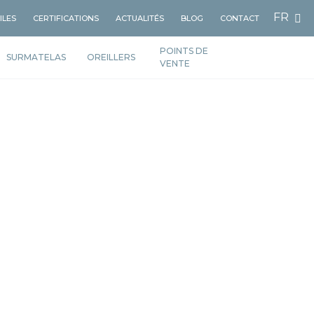
FR
ILES
CERTIFICATIONS
ACTUALITÉS
BLOG
CONTACT
POINTS DE
SURMATELAS
OREILLERS
VENTE