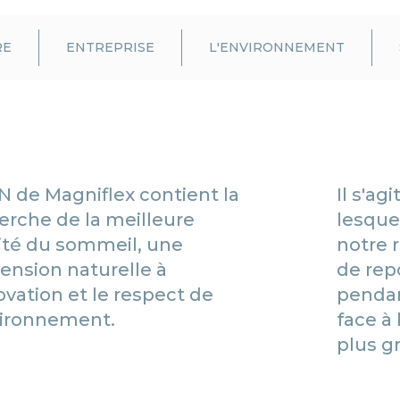
RE
ENTREPRISE
L'ENVIRONNEMENT
N de Magniflex contient la
Il s'ag
erche de la meilleure
lesque
ité du sommeil, une
notre r
ension naturelle à
de rep
novation et le respect de
pendan
vironnement.
face à 
plus g