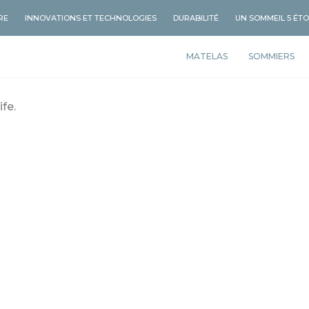
RE
INNOVATIONS ET TECHNOLOGIES
DURABILITÉ
UN SOMMEIL 5 ÉTO
MATELAS
SOMMIERS
NOTRE ESSENCE