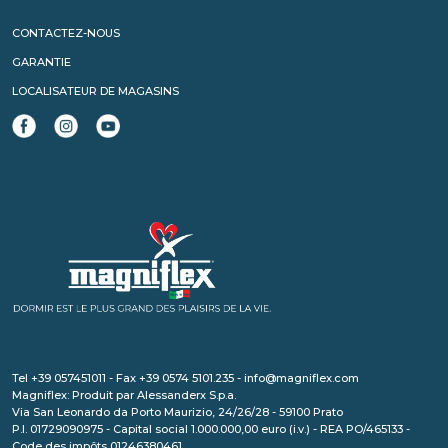
CONTACTEZ-NOUS
GARANTIE
LOCALISATEUR DE MAGASINS
Tel +39 057451011 - Fax +39 0574 5101.235 - info@magniflex.com
Magniflex: Produit par Alessanderx S.p.a.
Via San Leonardo da Porto Maurizio, 24/26/28 - 59100 Prato
P.I. 01729090975 - Capital social 1.000.000,00 euro (i.v.) - REA PO/465133 -
Code des impôts 01246380461