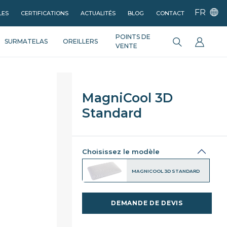
FR
LES
CERTIFICATIONS
ACTUALITÉS
BLOG
CONTACT
POINTS DE
SURMATELAS
OREILLERS
VENTE
MagniCool 3D
Standard
Choisissez le modèle
MAGNICOOL 3D STANDARD
DEMANDE DE DEVIS