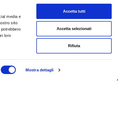
omique
. La housse est
ce
et de l'autre d'un
tissu 3D
Accetta tutti
.
cial media e
nostro sito
Accetta selezionati
i potrebbero
ei loro
CARACTÉRISTIQUES
Rifiuta
Mostra dettagli
Contactez nous