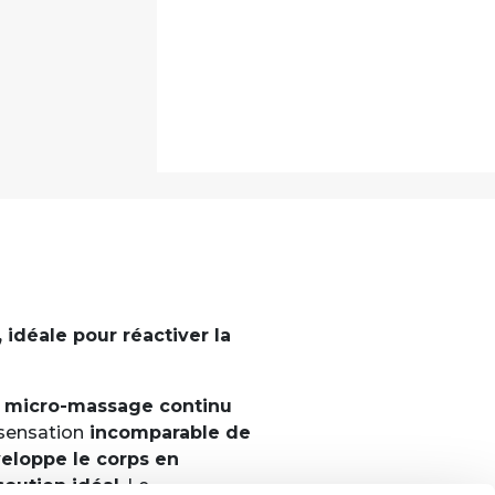
idéale pour réactiver la
n
micro-massage continu
 sensation
incomparable de
loppe le corps en
soutien idéal
. Le