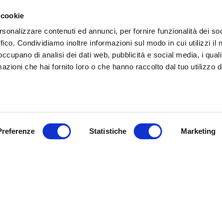
rembourrage est en
Memoform anat
 cookie
composée d'un côté de
viscose dou
très respirant.
Confort Medium-Firm
rsonalizzare contenuti ed annunci, per fornire funzionalità dei so
ffico. Condividiamo inoltre informazioni sul modo in cui utilizzi il 
 occupano di analisi dei dati web, pubblicità e social media, i qual
azioni che hai fornito loro o che hanno raccolto dal tuo utilizzo d
MATÉRIAUX
B
Preferenze
Statistiche
Marketing
Rembourrage
Configurez votre matelas
Deux matériels différents:
Memoform
, matériel
anatomique
qui s’adapte parfaitement à la
silhouette du corps.
Le traitement
massant
régénère la