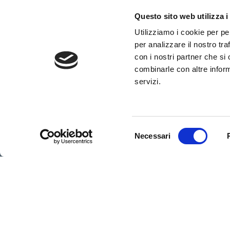
Questo sito web utilizza i
Utilizziamo i cookie per pe
per analizzare il nostro tra
con i nostri partner che si
combinarle con altre inform
servizi.
STRUCTURE
A
Selezione
Necessari
del
Revetement
Trouver le magasin le plus proche
consenso
Tissu en Viscose
souple à la
touche.
Tissu 3D:
grande transpiration.
Le revêtement du matelas peut être