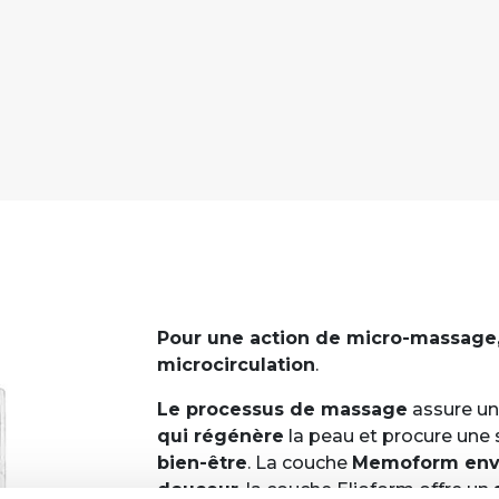
Pour une action de micro-massage, 
microcirculation
.
Le processus de massage
assure u
qui régénère
la peau et procure une
bien-être
. La couche
Memoform enve
douceur
, la couche Elioform offre un