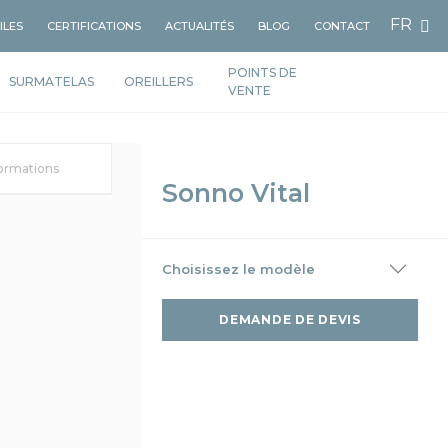
FR
ILES
CERTIFICATIONS
ACTUALITÉS
BLOG
CONTACT
POINTS DE
SURMATELAS
OREILLERS
VENTE
formations
Sonno Vital
Choisissez le modèle
DEMANDE DE DEVIS