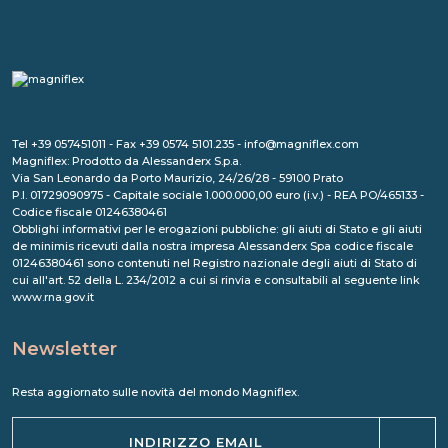
Tel +39 057451011 - Fax +39 0574 5101.235 - info@magniflex.com
Magniflex: Prodotto da Alessanderx S.p.a.
Via San Leonardo da Porto Maurizio, 24/26/28 - 59100 Prato
P.I. 01729090975 - Capitale sociale 1.000.000,00 euro (i.v.) - REA PO/465133 -
Codice fiscale 01246380461
Obblighi informativi per le erogazioni pubbliche: gli aiuti di Stato e gli aiuti
de minimis ricevuti dalla nostra impresa Alessanderx Spa codice fiscale
01246380461 sono contenuti nel Registro nazionale degli aiuti di Stato di
cui all'art. 52 della L. 234/2012 a cui si rinvia e consultabili al seguente link
www.rna.gov.it
Newsletter
Resta aggiornato sulle novità del mondo Magniflex.