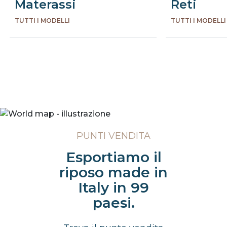
Materassi
Reti
TUTTI I MODELLI
TUTTI I MODELLI
Precede
Succe
PUNTI VENDITA
Esportiamo il
riposo made in
Italy in 99
paesi.