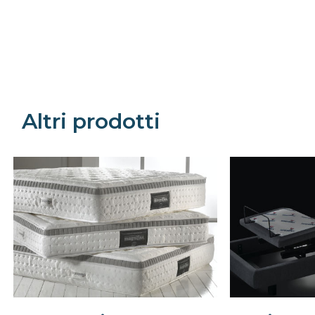
Precede
Succe
Altri prodotti