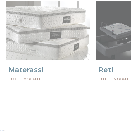
Materassi
Reti
TUTTI I MODELLI
TUTTI I MODELLI
Precede
Succe