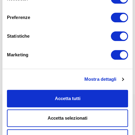
consenso
Hanno già scelto
Preferenze
MagniStretch®:
Statistiche
Ivan Risti
Marketing
Campione Italiano
di triathlon
Mostra dettagli
Accetta tutti
Pubblicato su:
Accetta selezionati