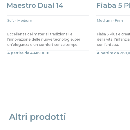
Maestro Dual 14
Fiaba 5 P
Soft - Medium
Medium - Firm
Eccellenza dei materiali tradizionali e
Fiaba 5 Plus è creat
l’innovazione delle nuove tecnologie, per
della vita: l'infanz
un’eleganza e un comfort senza tempo.
con fantasia.
A partire da 4.416,00 €
A partire da 269,
Precede
Succe
Altri prodotti