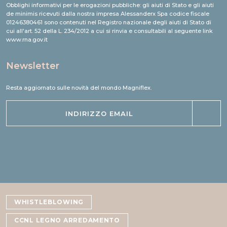
P.I. 01729090975 - Capitale sociale 1.000.000,00 euro (i.v.) - REA PO/465133 -
Codice fiscale 01246380461
Obblighi informativi per le erogazioni pubbliche: gli aiuti di Stato e gli aiuti
de minimis ricevuti dalla nostra impresa Alessanderx Spa codice fiscale
01246380461 sono contenuti nel Registro nazionale degli aiuti di Stato di
cui all'art. 52 della L. 234/2012 a cui si rinvia e consultabili al seguente link
www.rna.gov.it
Newsletter
Resta aggiornato sulle novità del mondo Magniflex.
WHISTLEBLOWING