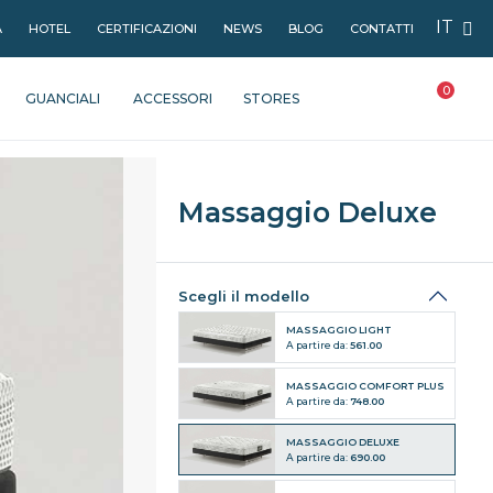
IT
À
HOTEL
CERTIFICAZIONI
NEWS
BLOG
CONTATTI
0
GUANCIALI
ACCESSORI
STORES
Massaggio Deluxe
Scegli il modello
MASSAGGIO LIGHT
A partire da:
561.00
MASSAGGIO COMFORT PLUS
A partire da:
748.00
MASSAGGIO DELUXE
A partire da:
690.00