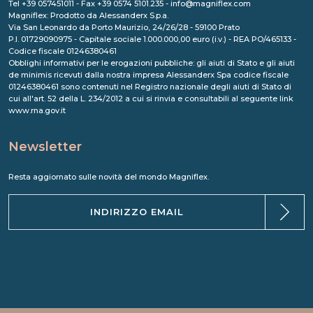
Tel +39 057451011 - Fax +39 0574 5101.235 - info@magniflex.com
Magniflex: Prodotto da Alessanderx S.p.a.
Via San Leonardo da Porto Maurizio, 24/26/28 - 59100 Prato
P.I. 01729090975 - Capitale sociale 1.000.000,00 euro (i.v.) - REA PO/465133 -
Codice fiscale 01246380461
Obblighi informativi per le erogazioni pubbliche: gli aiuti di Stato e gli aiuti
de minimis ricevuti dalla nostra impresa Alessanderx Spa codice fiscale
01246380461 sono contenuti nel Registro nazionale degli aiuti di Stato di
cui all'art. 52 della L. 234/2012 a cui si rinvia e consultabili al seguente link
www.rna.gov.it
Newsletter
Resta aggiornato sulle novità del mondo Magniflex.