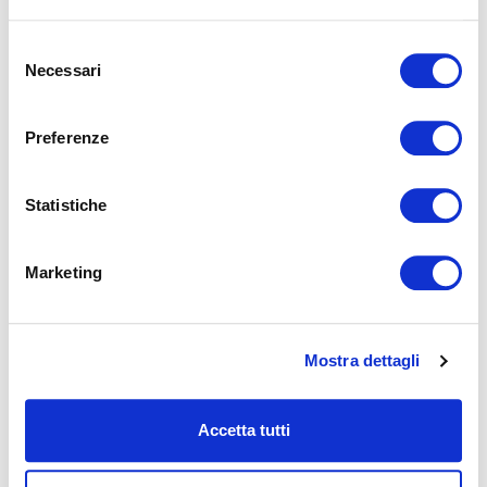
A partire da 97,00€
Selezione
SELEZIONA
Necessari
del
consenso
Preferenze
Statistiche
Marketing
Mostra dettagli
Accetta tutti