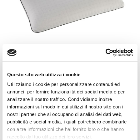
SUPERIORE
Questo sito web utilizza i cookie
Utilizziamo i cookie per personalizzare contenuti ed
A PANCIA IN SU
SU UN LATO
annunci, per fornire funzionalità dei social media e per
A PANCIA IN GIU
analizzare il nostro traffico. Condividiamo inoltre
La collezione di guanciali termoregolatori in memoform
informazioni sul modo in cui utilizzi il nostro sito con i
anatomico. Diversi modelli fra cui scegliere.
nostri partner che si occupano di analisi dei dati web,
pubblicità e social media, i quali potrebbero combinarle
con altre informazioni che hai fornito loro o che hanno
raccolto dal tuo utilizzo dei loro servizi.