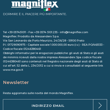
Tel +39 057451011 - Fax +39 0574 5101.235 - info@magniflex.com
Magniflex: Prodotto da Alessanderx S.p.a.
Via San Leonardo da Porto Maurizio, 24/26/28 - 59100 Prato
P.I. 01729090975 - Capitale sociale 1.000.000,00 euro (i.v.) - REA PO/465133 -
Codice fiscale 01246380461
Obblighi informativi per le erogazioni pubbliche: gli aiuti di Stato e gli aiuti
de minimis ricevuti dalla nostra impresa Alessanderx Spa codice fiscale
01246380461 sono contenuti nel Registro nazionale degli aiuti di Stato di
cui all'art. 52 della L. 234/2012 a cui si rinvia e consultabili al seguente link
www.rna.gov.it
Newsletter
Resta aggiornato sulle novità del mondo Magniflex.