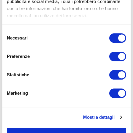
pubblicità e social media, i quali potrebbero combinarle
con altre informazioni che hai fornito loro o che hanno
raccolto dal tuo utilizzo dei loro servizi.
Selezione
Necessari
del
consenso
PIUMA
Preferenze
Collezione dal comfort e supportoTradizionale, selezione di
Statistiche
componenti di alta qualità. Diversi modelli disponibili.
Marketing
A partire da 355,00€
Mostra dettagli
SELEZIONA