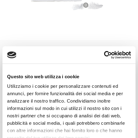
Questo sito web utilizza i cookie
Trova il punto
Spedizioni gratuite
Utilizziamo i cookie per personalizzare contenuti ed
vendita più vicino
in tutta Italia.
annunci, per fornire funzionalità dei social media e per
analizzare il nostro traffico. Condividiamo inoltre
informazioni sul modo in cui utilizzi il nostro sito con i
Scopri di più
Scopri di più
nostri partner che si occupano di analisi dei dati web,
pubblicità e social media, i quali potrebbero combinarle
con altre informazioni che hai fornito loro o che hanno
raccolto dal tuo utilizzo dei loro servizi.