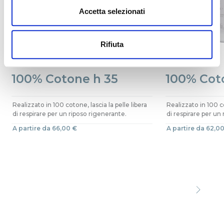
Accetta selezionati
Rifiuta
100% Cotone h 35
100% Cot
Realizzato in 100 cotone, lascia la pelle libera
Realizzato in 100 co
di respirare per un riposo rigenerante.
di respirare per un
A partire da 66,00 €
A partire da 62,0
Precede
Succe