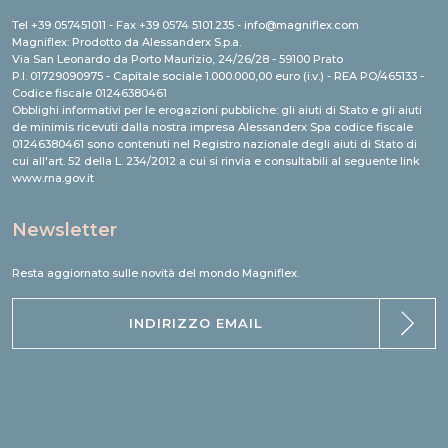
Tel +39 057451011 - Fax +39 0574 5101.235 - info@magniflex.com
Magniflex: Prodotto da Alessanderx S.p.a.
Via San Leonardo da Porto Maurizio, 24/26/28 - 59100 Prato
P.I. 01729090975 - Capitale sociale 1.000.000,00 euro (i.v.) - REA PO/465133 -
Codice fiscale 01246380461
Obblighi informativi per le erogazioni pubbliche: gli aiuti di Stato e gli aiuti
de minimis ricevuti dalla nostra impresa Alessanderx Spa codice fiscale
01246380461 sono contenuti nel Registro nazionale degli aiuti di Stato di
cui all'art. 52 della L. 234/2012 a cui si rinvia e consultabili al seguente link
www.rna.gov.it
Newsletter
Resta aggiornato sulle novità del mondo Magniflex.