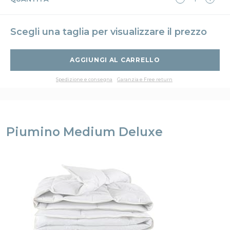
PIUMINO TOP LIGHT
A partire da:
548.00
PIUMINO IN FIBRA MEDIUM
Scegli una taglia per visualizzare il prezzo
A partire da:
253.00
PIUMINO IN FIBRA LIGHT
AGGIUNGI AL CARRELLO
A partire da:
242.00
Spedizione e consegna
Garanzia e Free return
Piumino Medium Deluxe